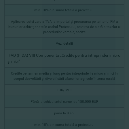
min. 10% din suma totală a proiectului
Aplicarea cotei zero a TVA la importul şi procurarea pe teritoriul RM a
bunurilor achiziţionate în cadrul Proiectului, scutirea de plată a taxelor şi
procedurilor vamale, accize
Vezi detalii
IFAD (FIDA) VIII Componenta „Credite pentru întreprinderi micro
şi mici"
Credite pe termen mediu şi lung pentru întreprinderile micro şi mici în
scopul dezvoltării şi diversificării afacerilor agricole în zona rurală
EUR/ MDL
Până la echivalentul sumei de 150.000 EUR
până la 8 ani
min. 10% din suma totală a proiectului