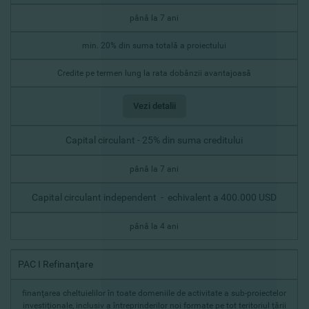
pânâ la 7 ani
min. 20% din suma totală a proiectului
Credite pe termen lung la rata dobânzii avantajoasă
Vezi detalii
Capital circulant - 25% din suma creditului
pânâ la 7 ani
Capital circulant independent - echivalent a 400.000 USD
pânâ la 4 ani
PAC I Refinanţare
finanţarea cheltuielilor în toate domeniile de activitate a sub-proiectelor
investiţionale, inclusiv a întreprinderilor noi formate pe tot teritoriul ţării