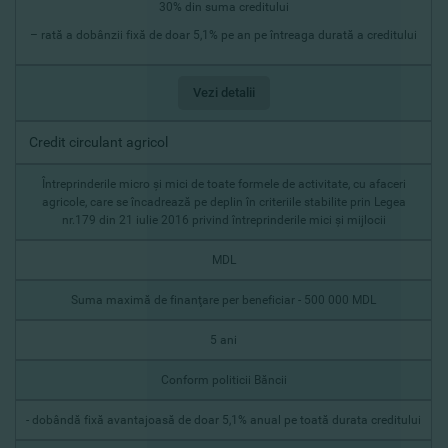
30% din suma creditului
– rată a dobânzii fixă de doar 5,1% pe an pe întreaga durată a creditului
Vezi detalii
Credit circulant agricol
Întreprinderile micro şi mici de toate formele de activitate, cu afaceri
agricole, care se încadrează pe deplin în criteriile stabilite prin Legea
nr.179 din 21 iulie 2016 privind întreprinderile mici şi mijlocii
MDL
Suma maximă de finanţare per beneficiar - 500 000 MDL
5 ani
Conform politicii Băncii
- dobândă fixă avantajoasă de doar 5,1% anual pe toată durata creditului