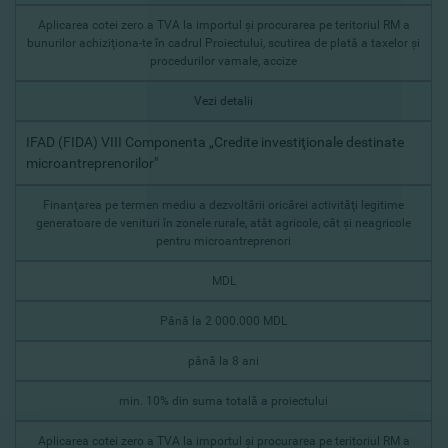
Aplicarea cotei zero a TVA la importul şi procurarea pe teritoriul RM a
bunurilor achiziţiona-te în cadrul Proiectului, scutirea de plată a taxelor şi
procedurilor vamale, accize
Vezi detalii
IFAD (FIDA) VIII Componenta „Credite investiţionale destinate
microantreprenorilor"
Finanţarea pe termen mediu a dezvoltării oricărei activităţi legitime
generatoare de venituri în zonele rurale, atât agricole, cât şi neagricole
pentru microantreprenori
MDL
Până la 2 000.000 MDL
până la 8 ani
min. 10% din suma totală a proiectului
Aplicarea cotei zero a TVA la importul şi procurarea pe teritoriul RM a