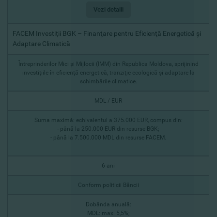
Vezi detalii
FACEM Investiţii BGK – Finanţare pentru Eficienţă Energetică şi
Adaptare Climatică
Întreprinderilor Mici şi Mijlocii (IMM) din Republica Moldova, sprijinind
investiţiile în eficienţă energetică, tranziţie ecologică şi adaptare la
schimbările climatice.
MDL / EUR
Suma maximă: echivalentul a 375.000 EUR, compus din:
- până la 250.000 EUR din resurse BGK;
- până la 7.500.000 MDL din resurse FACEM.
6 ani
Сonform politicii Băncii
Dobânda anuală:
MDL: max. 5,5%;