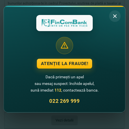
bunurilor achiziţiona-te în cadrul Proiectului, scutirea de plată a taxelor şi
procedurilor vamale, accize
Vezi detalii
CEB_IMMM_COVID
Întreprinderile micro, mici şi mijlocii (IMMM) implicate în activităţi
economice, afectate de criza pandemică Covid-19.
EUR/MDL
ATENȚIE LA FRAUDE!
Investiţii - echivalent a 600.000 EUR
Dacă primești un apel
sau mesaj suspect: închide apelul,
pânâ la 6 ani
sună imediat
112
, contactează banca.
Сonform politicii Băncii
022 269 999
La porţiune de 10% din suma subcreditului se aplică rata dobânzii 0%
Vezi detalii