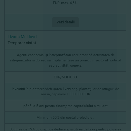
EUR: max. 4,5%.
Vezi detalii
Livada Moldovei
Temporar sistat
Agenţi economici şi întreprinzători care practică activitatea de
întreprinzător şi doresc să implementeze un proiect în sectorul horticol
sau activităţi conexe.
EUR/MDL/USD
Investiţii în plantarea/defrişarea livezilor şi plantaţiilor de struguri de
masă, pepiniere 1.000.000 EUR
pânâ la 5 ani pentru finanţarea capitalulului circulant
Minimum 50% din costul proiectului.
Scutirea de TVA cu drept de deducere; scutirea de taxa pentru poluarea