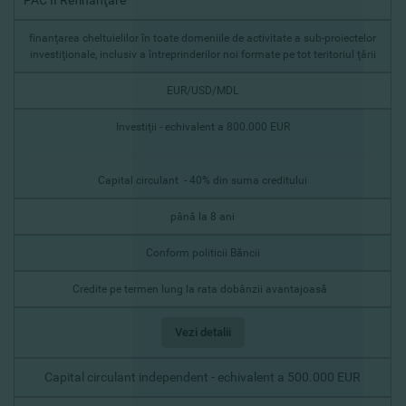
PAC II Refinanţare
finanţarea cheltuielilor în toate domeniile de activitate a sub-proiectelor
investiţionale, inclusiv a întreprinderilor noi formate pe tot teritoriul ţării
EUR/USD/MDL
Investiţii - echivalent a 800.000 EUR
Capital circulant - 40% din suma creditului
până la 8 ani
Conform politicii Băncii
Credite pe termen lung la rata dobânzii avantajoasă
Vezi detalii
Capital circulant independent - echivalent a 500.000 EUR