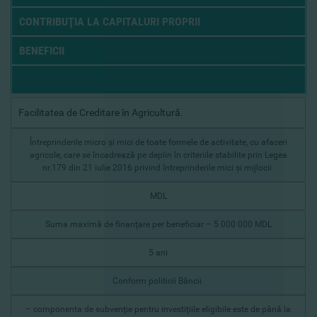
CONTRIBUŢIA LA CAPITALURI PROPRII
BENEFICII
Facilitatea de Creditare în Agricultură.
Întreprinderile micro şi mici de toate formele de activitate, cu afaceri
agricole, care se încadrează pe deplin în criteriile stabilite prin Legea
nr.179 din 21 iulie 2016 privind întreprinderile mici şi mijlocii
MDL
Suma maximă de finanţare per beneficiar – 5 000 000 MDL
5 ani
Conform politicii Băncii
– componenta de subvenţie pentru investiţiile eligibile este de până la