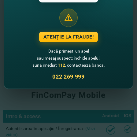
ATENȚIE LA FRAUDE!
Dacă primești un apel
sau mesaj suspect: închide apelul,
sună imediat
112
, contactează banca.
022 269 999
Ce operațiuni sunt disponibile în
FinComPay Mobile
Intro & access
Android
IOS
Autentificarea în aplicație / Înregistrarea.
(Vezi
video)