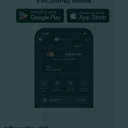
FinComPay Mobile