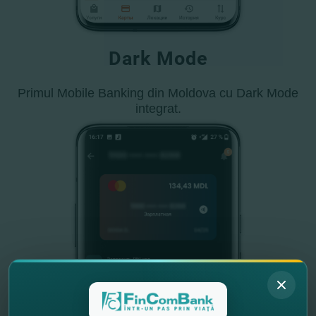
Dark Mode
Primul Mobile Banking din Moldova cu Dark Mode
integrat.