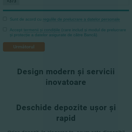
+373
Sunt de acord cu
regulile de prelucrare a datelor personale
Accept
termenii și condițiile
(care includ și modul de prelucrare
și protecție a datelor asigurate de către Bancă).
Următorul
Design modern și servicii
inovatoare
Deschide depozite ușor și
rapid