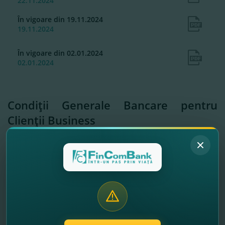
22.11.2024
În vigoare din 19.11.2024
19.11.2024
În vigoare din 02.01.2024
02.01.2024
Condiţii Generale Bancare pentru
Clienţii Business
Condiţii Generale Bancare pentru Clienţii
Business
2026
În vigoare din 18.05.2026
18.05.2026