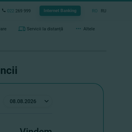
Internet Banking
022
269 999
RO
RU
rare
Servicii la distanță
Altele
ncii
Vindem