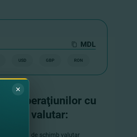
MDL
USD
GBP
RON
ce a operaţiunilor cu
chimb valutar:
rm cursului de schimb valutar