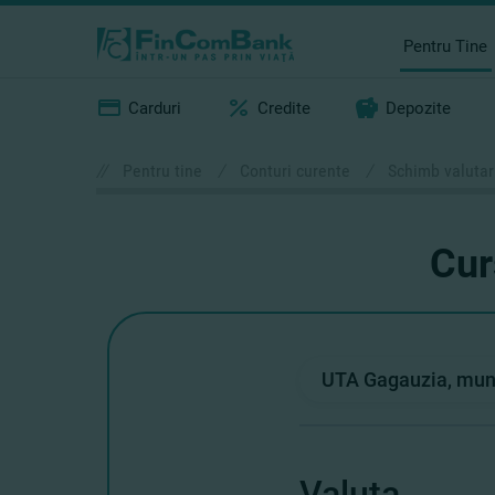
Pentru Tine
Carduri
Credite
Depozite
//
Pentru tine
/
Conturi curente
/
Schimb valutar
Cur
Valuta