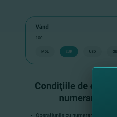
Vând
MDL
EUR
USD
G
Condiţiile de efectu
numerar în va
Operaţiunile cu numerar de cumpăra