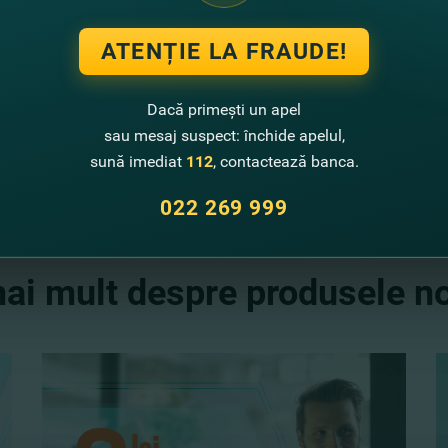
efectuării tranzacţiei;
ATENȚIE LA FRAUDE!
e cumpărare a valutei străine, se încasează un c
Dacă primești un apel
blican şi a fondurilor locale de susţinere socială 
sau mesaj suspect: închide apelul,
sună imediat
112
, contactează banca.
022 269 999
mai mult despre produsele no