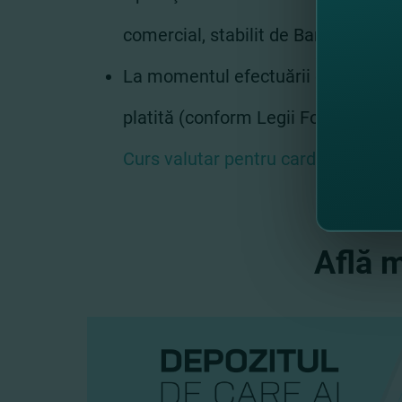
comercial, stabilit de Bancă la data 
La momentul efectuării operaţiei d
platită (conform Legii Fondului Repu
Curs valutar pentru carduri
Află 