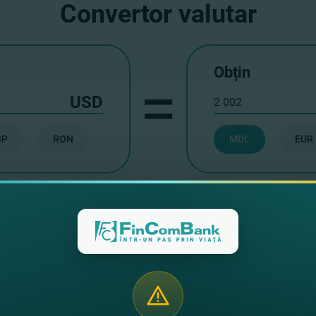
Convertor valutar
Obțin
=
USD
BP
RON
MDL
EUR
are de către persoanele fizi
luta străină în punctele de s
re / vînzare a valutei străine se efectuiază confo