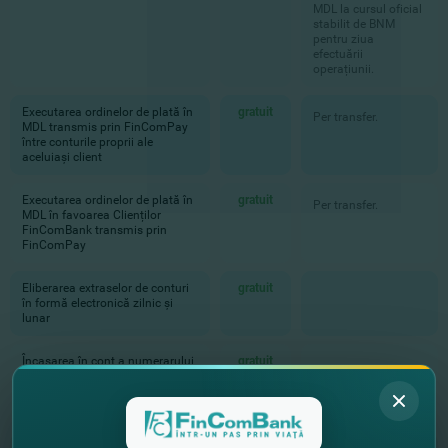
MDL la cursul oficial
stabilit de BNM
pentru ziua
efectuării
operațiunii.
Executarea ordinelor de plată în
gratuit
Per transfer.
MDL transmis prin FinComPay
între conturile proprii ale
aceluiași client
Executarea ordinelor de plată în
gratuit
Per transfer.
MDL în favoarea Clienților
FinComBank transmis prin
FinComPay
Eliberarea extraselor de conturi
gratuit
în formă electronică zilnic și
lunar
Încasarea în cont a numerarului
gratuit
în MDL pentru a fi înscrise în
conturile Clientului în cadrul
aceleași sucursale