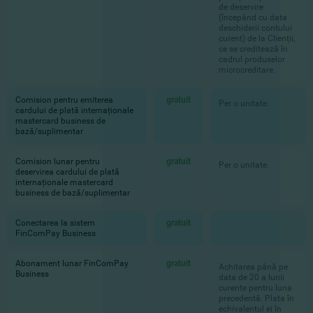
de deservire
(începând cu data
deschiderii contului
curent) de la Clienții,
ce se creditează în
cadrul produselor
microcreditare.
Comision pentru emiterea
gratuit
Per o unitate.
cardului de plată internaționale
mastercard business de
bază/suplimentar
Comision lunar pentru
gratuit
Per o unitate.
deservirea cardului de plată
internaționale mastercard
business de bază/suplimentar
Conectarea la sistem
gratuit
FinComPay Business
Abonament lunar FinComPay
gratuit
Achitarea până pe
Business
data de 20 a lunii
curente pentru luna
precedentă. Plata în
echivalentul ei în