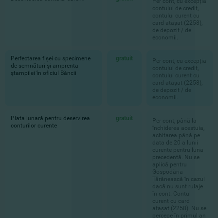
Per cont, cu excepția
contului de credit,
contului curent cu
card atașat (2258),
de depozit / de
economii.
Perfectarea fișei cu specimene
gratuit
Per cont, cu excepția
de semnături și amprenta
contului de credit,
ștampilei în oficiul Băncii
contului curent cu
card atașat (2258),
de depozit / de
economii.
Plata lunară pentru deservirea
gratuit
Per cont, până la
conturilor curente
închiderea acestuia,
achitarea până pe
data de 20 a lunii
curente pentru luna
precedentă. Nu se
aplică pentru
Gospodăria
Țărănească în cazul
dacă nu sunt rulaje
în cont. Contul
curent cu card
atașat (2258). Nu se
percepe în primul an