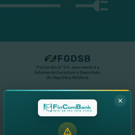
"FinComBank" S.A. este membră a
Schemei de Garantare a Depozitelor
din Republica Moldova
FinComPay Mobile