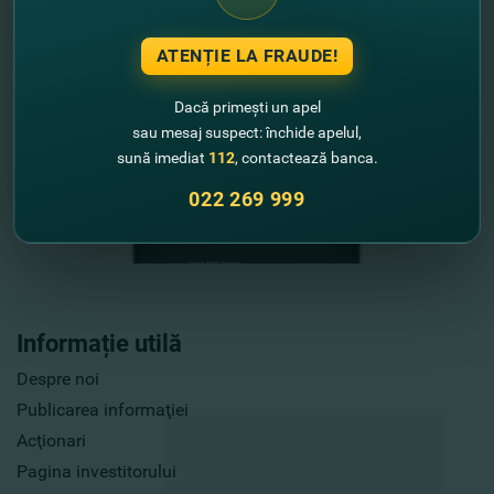
ATENȚIE LA FRAUDE!
Dacă primești un apel
sau mesaj suspect: închide apelul,
sună imediat
112
, contactează banca.
022 269 999
Informație utilă
Despre noi
Publicarea informaţiei
Acţionari
Pagina investitorului