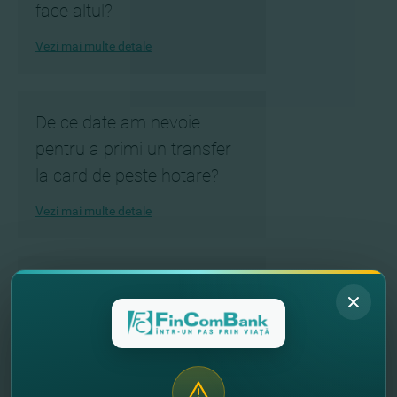
face altul?
Vezi mai multe detale
De ce date am nevoie
pentru a primi un transfer
la card de peste hotare?
Vezi mai multe detale
Este posibilă primirea
cardului aflându-mă în
străinătate?
Vezi mai multe detale