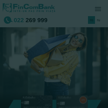
022
269 999
ro
ru