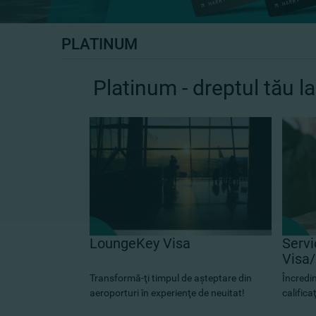
PLATINUM
Platinum - dreptul tău l
LoungeKey Visa
Servi
Visa
Transformă-ţi timpul de aşteptare din
Încredinţ
aeroporturi în experienţe de neuitat!
calificaţ