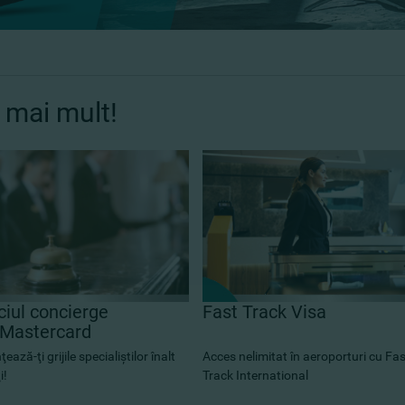
a mai mult!
ciul concierge
Fast Track Visa
/Mastercard
ează-ţi grijile specialiştilor înalt
Acces nelimitat în aeroporturi cu Fas
i!
Track International