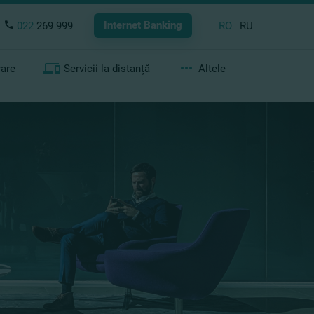
Internet Banking
022
269 999
RO
RU
rare
Servicii la distanță
Altele