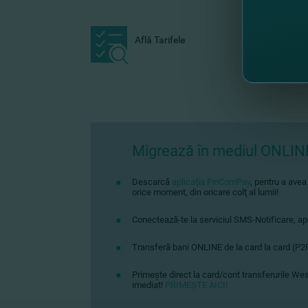
Află Tarifele
Migrează în mediul ONLIN
Descarcă
aplicaţia FinComPay
, pentru a avea
orice moment, din oricare colţ al lumii!
Conectează-te la serviciul SMS-Notificare, apel
Transferă bani ONLINE de la card la card (P2P)
Primeşte direct la card/cont transferurile Wes
imediat!
PRIMEŞTE AICI!