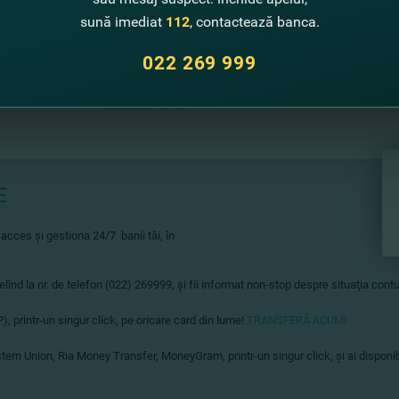
sună imediat
112
, contactează banca.
022 269 999
E
 acces şi gestiona 24/7 banii tăi, în
înd la nr. de telefon (022) 269999, şi fii informat non-stop despre situaţia contur
, printr-un singur click, pe oricare card din lume!
TRANSFERĂ ACUM!
tern Union, Ria Money Transfer, MoneyGram, printr-un singur click, şi ai disponibi