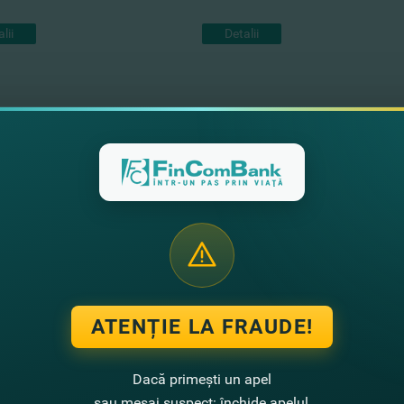
lii
Detalii
ATENȚIE LA FRAUDE!
Dacă primești un apel
sau mesaj suspect: închide apelul,