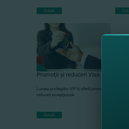
Detalii
Deta
Promoţii şi reduceri Visa
Lumea privilegiilor VIP îţi oferă promoţii şi
reduceri excepţionale
Detalii