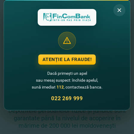
cu un sunet!
+373
ATENȚIE LA FRAUDE!
Dacă primești un apel
sau mesaj suspect: închide apelul,
sună imediat
112
, contactează banca.
Expediază solicitarea
022 269 999
Depozitele persoanelor fizice și juridice sunt
garantate până la nivelul de acoperire în
mărime de 200 000 lei moldovenești