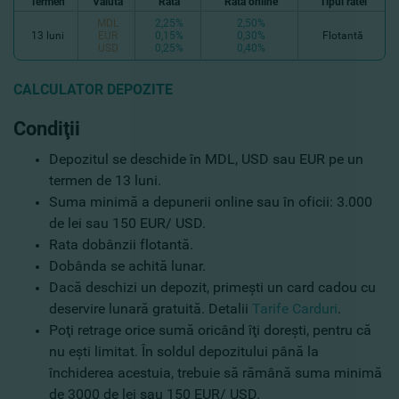
Termen
Valuta
Rata
Rata online
Tipul ratei
MDL
2,25%
2,50%
13 luni
EUR
0,15%
0,30%
Flotantă
USD
0,25%
0,40%
CALCULATOR DEPOZITE
Condi
ţii
Depozitul se deschide în MDL, USD sau EUR pe un
termen de 13 luni.
Suma minimă a depunerii online sau în oficii: 3.000
de lei sau 150 EUR/ USD.
Rata dobânzii flotantă.
Dobânda se achită lunar.
Dacă deschizi un depozit, primeşti un card cadou cu
deservire lunară gratuită. Detalii
Tarife Carduri
.
Poţi retrage orice sumă oricând îţi doreşti, pentru că
nu eşti limitat. În soldul depozitului până la
închiderea acestuia, trebuie să rămână suma minimă
de 3000 de lei sau 150 EUR/ USD.