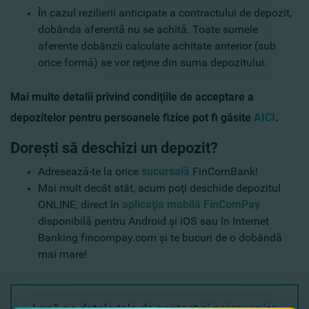
În cazul rezilierii anticipate a contractului de depozit,
dobânda aferentă nu se achită. Toate sumele
aferente dobânzii calculate achitate anterior (sub
orice formă) se vor reţine din suma depozitului.
Mai multe detalii privind condiţiile de acceptare a
depozitelor pentru persoanele fizice pot fi găsite
AICI
.
Doreşti să deschizi un depozit?
Adresează-te la orice
sucursală
FinComBank!
Mai mult decât atât, acum poţi deschide depozitul
ONLINE, direct în
aplicaţia mobilă FinComPay
disponibilă pentru Android şi iOS sau în Internet
Banking fincompay.com şi te bucuri de o dobândă
mai mare!
Lasă-ne datele tale de contact şi noi revenim