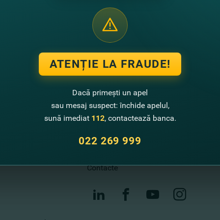
ATENȚIE LA FRAUDE!
Contactează-ne
Dacă primești un apel
Call center
sau mesaj suspect: închide apelul,
022 269 999
sună imediat
112
, contactează banca.
Sugestii de îmbunătățire
022 269 999
Sucursale și bancomate
Contacte