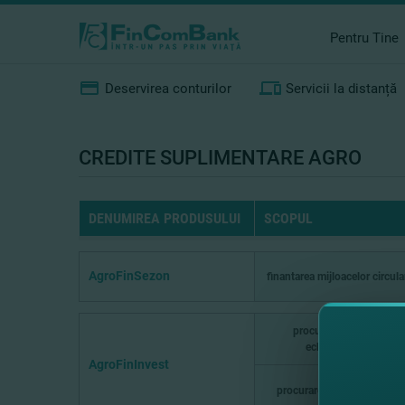
Pentru Tine
Deservirea conturilor
Servicii la distanță
CREDITE SUPLIMENTARE AGRO
DENUMIREA PRODUSULUI
SCOPUL
AgroFinSezon
finantarea mijloacelor circul
procurarea tehnicii şi
echipamentului
AgroFinInvest
procurarea terenului agrico