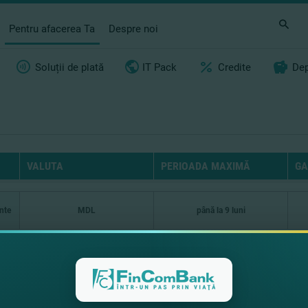
Pentru afacerea Ta
Despre noi
Soluții de plată
IT Pack
Credite
Dep
VALUTA
PERIOADA MAXIMĂ
GA
ante
MDL
până la 9 luni
c
EUR/USD/MDL
până la 10 ani
c
l
MDL
până la 10 ani