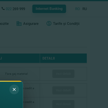
Internet Banking
022
269 999
RO
RU
ozite
Asigurare
Tarife și Condiții
J
DETALII
Vezi detalii
Fara gaj material
onform politicii de credit a
Vezi detalii
Băncii
onform politicii de credit a
Vezi detalii
Băncii