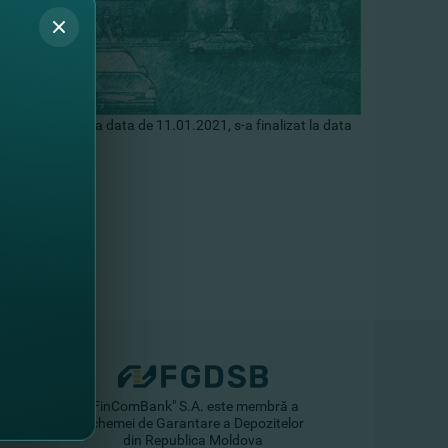
anunţată până la data de 11.01.2021, s-a finalizat la data
are.
"FinComBank" S.A. este membră a
Schemei de Garantare a Depozitelor
din Republica Moldova