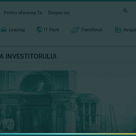
Pentru afacerea Ta
Despre noi
Leasing
IT Pack
Transferuri
Asigu
A INVESTITORULUI