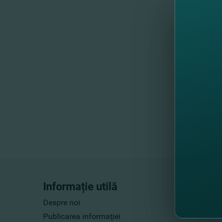
Expunerea 
de 04.01.2
Informație utilă
Despre noi
Publicarea informaţiei