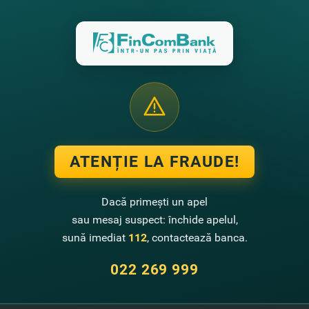
spre vânzare a acţiunilor Băncii emisiunii suplimentare a XX, care a fost 
022 în legătura cu vânzarea numărului total de acţiuni expuse spre vânz
ATENȚIE LA FRAUDE!
Dacă primești un apel
sau mesaj suspect: închide apelul,
sună imediat
112
, contactează banca.
Contactează-ne
022 269 999
Call center
022 269 999