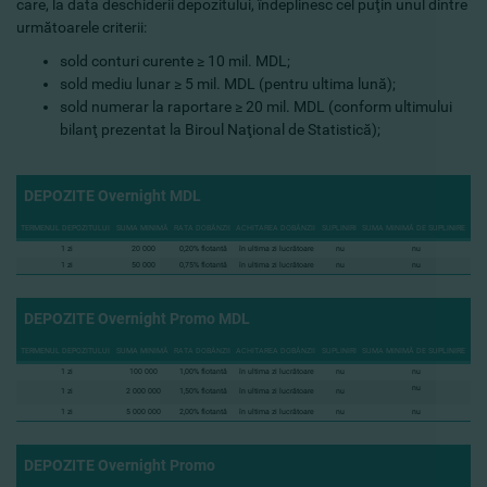
care, la data deschiderii depozitului, îndeplinesc cel puţin unul dintre
următoarele criterii:
sold conturi curente ≥ 10 mil. MDL;
sold mediu lunar ≥ 5 mil. MDL (pentru ultima lună);
sold numerar la raportare ≥ 20 mil. MDL (conform ultimului
bilanţ prezentat la Biroul Naţional de Statistică);
DEPOZITE
Overnight
MDL
TERMENUL DEPOZITULUI
SUMA MINIMĂ
RATA DOBÂNZII
ACHITAREA DOBÂNZII
SUPLINIRI
SUMA MINIMĂ DE SUPLINIRE
1 zi
20 000
0,20% flotantă
în ultima zi lucrătoare
nu
nu
1 zi
50 000
0,75% flotantă
în ultima zi lucrătoare
nu
nu
DEPOZITE
Overnight
Promo
MDL
TERMENUL DEPOZITULUI
SUMA MINIMĂ
RATA DOBÂNZII
ACHITAREA DOBÂNZII
SUPLINIRI
SUMA MINIMĂ DE SUPLINIRE
1 zi
100 000
1,00% flotantă
în ultima zi lucrătoare
nu
nu
nu
1 zi
2 000 000
1,50% flotantă
în ultima zi lucrătoare
nu
1 zi
5 000 000
2,00% flotantă
în ultima zi lucrătoare
nu
nu
DEPOZITE
Overnight
Promo