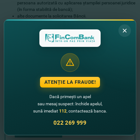
persoana autorizată cu aplicarea ştampilei persoanei juridice
(în forma stabilită de bancă);
alte documente la solicitarea Băncii.
Lasă-ne datele tale de contact şi noi revenim
cu un sunet!
+373
ATENȚIE LA FRAUDE!
Dacă primești un apel
sau mesaj suspect: închide apelul,
sună imediat
112
, contactează banca.
022 269 999
Expediază solicitarea