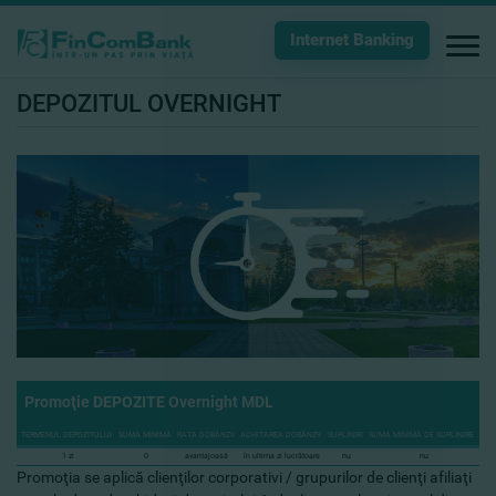
Internet Banking
DEPOZITUL OVERNIGHT
Promoţie
DEPOZITE
Overnight
MDL
TERMENUL DEPOZITULUI
SUMA MINIMĂ
RATA DOBÂNZII
ACHITAREA DOBÂNZII
SUPLINIRI
SUMA MINIMĂ DE SUPLINIRE
1 zi
0
avantajoasă
în ultima zi lucrătoare
nu
nu
Promoţia se aplică clienţilor corporativi / grupurilor de clienţi afiliaţi