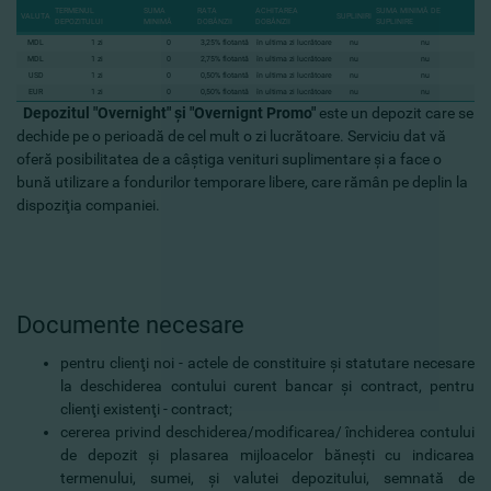
TERMENUL
SUMA
RATA
ACHITAREA
SUMA MINIMĂ DE
VALUTA
SUPLINIRI
DEPOZITULUI
MINIMĂ
DOBÂNZII
DOBÂNZII
SUPLINIRE
MDL
1 zi
0
3,25% flotantă
în ultima zi lucrătoare
nu
nu
MDL
1 zi
0
2,75% flotantă
în ultima zi lucrătoare
nu
nu
USD
1 zi
0
0,50% flotantă
în ultima zi lucrătoare
nu
nu
EUR
1 zi
0
0,50% flotantă
în ultima zi lucrătoare
nu
nu
D
epozitul "Overnight" şi
"
Overnignt Promo
"
este
un
depozit care se
dechide
pe
o
perioadă
de
cel mult
o zi lucrătoare.
S
erviciu
dat vă
oferă posibilitatea
de a
câştiga venituri
suplimentare
şi a face
o
bună utilizare a
fondurilor
temporare libere
, care rămân
pe deplin
la
dispoziţia
companiei
.
Documente necesare
pentru clienţi noi - actele de constituire şi statutare necesare
la deschiderea contului curent bancar şi contract, pentru
clienţi existenţi - contract;
cererea privind deschiderea/modificarea/ închiderea contului
de depozit şi plasarea mijloacelor băneşti cu indicarea
termenului, sumei, şi valutei depozitului, semnată de