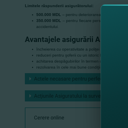
Limitele răspunderii asigurătorului:
500.000 MDL
– pentru deteriorarea sau distruger
350.000 MDL
– pentru fiecare persoană vătămată 
accidentului.
Avantajele asigurării AORC
încheierea cu operativitate a poliţei de asigurare;
reduceri pentru şoferii cu un istoric bun la volan;
achitarea despăgubirilor în termen de 15 zile;
rezolvarea în cele mai bune condiţii a oricărei soli
Actele necasare pentru perfectarea polite
Acţiunile Asiguratului la survenirea cazulu
Cerere online