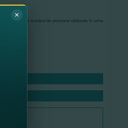
entului
 lei, indiferent de numărul de persoane vătămate în urma