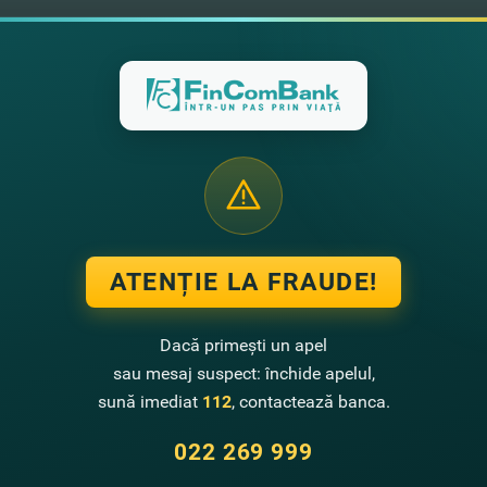
ea bunurilor, indiferent de numărul de persoane vătămate în urma accid
în cazul leziunii corporale sau decesului, dar nu mai mult de 700.000
citări de despăgubire.
ATENȚIE LA FRAUDE!
i de asigurare
Dacă primești un apel
i asigurat
sau mesaj suspect: închide apelul,
sună imediat
112
, contactează banca.
022 269 999