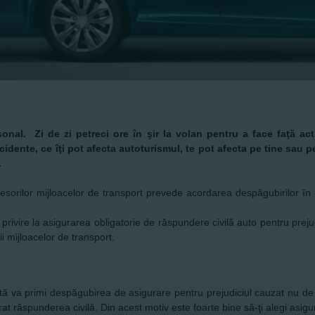
al. Zi de zi petreci ore în şir la volan pentru a face faţă activi
idente, ce îţi pot afecta autoturismul, te pot afecta pe tine sau pe c
.
orilor mijloacelor de transport prevede acordarea despăgubirilor în ca
rivire la asigurarea obligatorie de răspundere civilă auto pentru preju
i mijloacelor de transport.
ită va primi despăgubirea de asigurare pentru prejudiciul cauzat nu de
t răspunderea civilă. Din acest motiv este foarte bine să-ţi alegi asigur