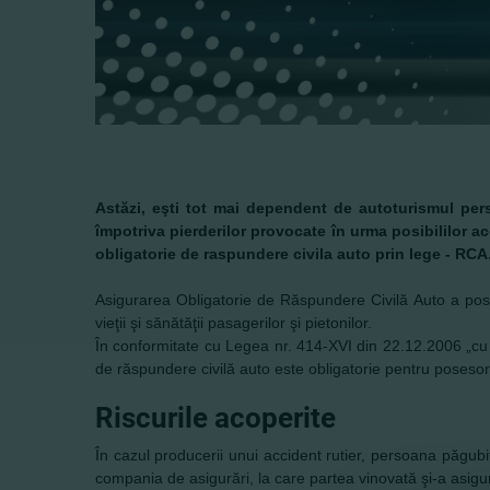
Astăzi, eşti tot mai dependent de autoturismul person
împotriva pierderilor provocate în urma posibililor acc
obligatorie de raspundere civila auto prin lege - RCA
Asigurarea Obligatorie de Răspundere Civilă Auto a poses
vieţii şi sănătăţii pasagerilor şi pietonilor.
În conformitate cu Legea nr. 414-XVI din 22.12.2006 „cu p
de răspundere civilă auto este obligatorie pentru posesori
Riscurile acoperite
În cazul producerii unui accident rutier, persoana păgub
compania de asigurări, la care partea vinovată şi-a asigura