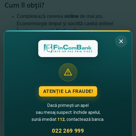
Cum îl obţii?
Completează cererea
online
de mai jos
.
Economiseşte timpul şi socilită cardul online!
În orice
sucursală
FinComBank.
Deschiderea unui card bancar temporar este
posibilă doar în sucursalele băncii.
ATENȚIE LA FRAUDE!
Dacă primești un apel
sau mesaj suspect: închide apelul,
sună imediat
112
, contactează banca.
022 269 999