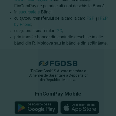
FinComPay de pe orice alt cont deschis la Bancă;
în
sucursalele
Băncii;
cu ajutorul transferului de la card la card
P2P
şi
P2P
by Phone
;
cu ajutorul transferului
T
2C
;
prin transfer bancar din conturile deschise în alte
bănci din R. Moldova sau în băncile din străinătate.
"FinComBank" S.A. este membră a
Schemei de Garantare a Depozitelor
din Republica Moldova
FinComPay Mobile