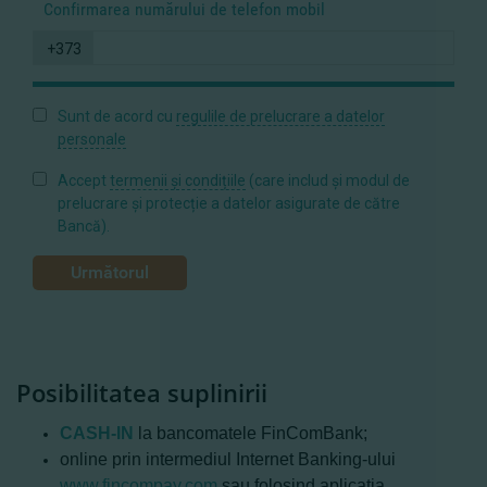
Confirmarea numărului de telefon mobil
+373
Sunt de acord cu
regulile de prelucrare a datelor
personale
Accept
termenii și condițiile
(care includ și modul de
prelucrare și protecție a datelor asigurate de către
Bancă).
Următorul
Posibilitatea suplinirii
CASH-IN
la bancomatele FinComBank;
online prin intermediul Internet Banking-ului
www.fincompay.com
sau folosind aplicaţia