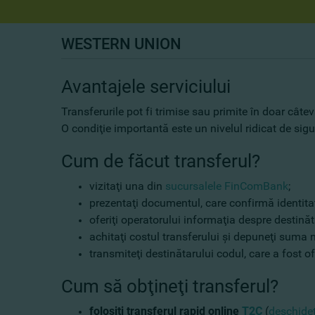
WESTERN UNION
Avantajele serviciului
Transferurile pot fi trimise sau primite în doar cât
O condiţie importantă este un nivelul ridicat de sig
Cum de făcut transferul?
vizitaţi una din
sucursalele FinComBank
;
prezentaţi documentul, care confirmă identita
oferiţi operatorului informaţia despre destinăt
achitaţi costul transferului şi depuneţi suma 
transmiteţi destinătarului codul, care a fost of
Cum să obţineţi transferul?
folosiţi transferul rapid online
T2C
(
deschide