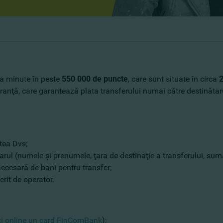
eva minute în peste
550 000 de puncte
, care sunt situate în circa
2
uranţă, care garantează plata transferului numai către destinătaru
tea Dvs;
arul (numele şi prenumele, ţara de destinaţie a transferului, suma
necesară de bani pentru transfer;
erit de operator.
ţi online un card FinComBank
);