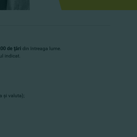
00 de ţări
din întreaga lume.
l indicat.
 şi valuta);