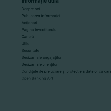
Informație utilă
Despre noi
Publicarea informaţiei
Acţionari
Pagina investitorului
Carieră
Utile
Securitate
Sesizări ale angajaților
Sesizări ale clienților
Condițiile de prelucrare și protecție a datelor cu ca
Open Banking API