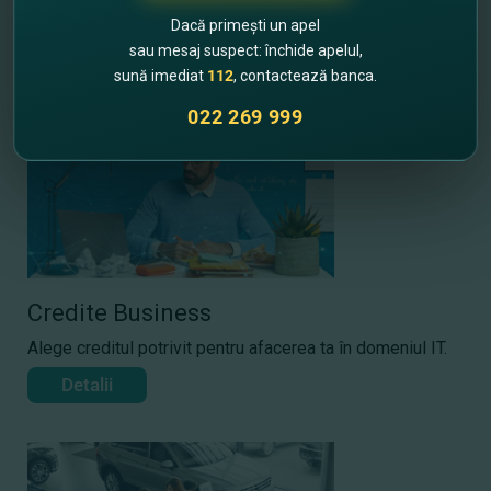
Detalii
Dacă primești un apel
sau mesaj suspect: închide apelul,
sună imediat
112
, contactează banca.
022 269 999
Credite Business
Alege creditul potrivit pentru afacerea ta în domeniul IT.
Detalii