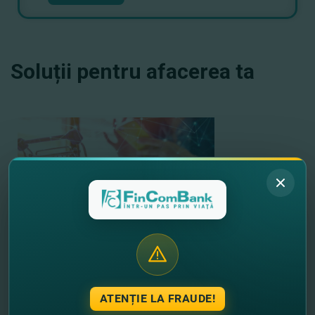
Soluții pentru afacerea ta
E-Commerce
Acum, e mai simplu să iniţiezi sau să-ți dezvolţi
ATENȚIE LA FRAUDE!
afacerea în mediul online.