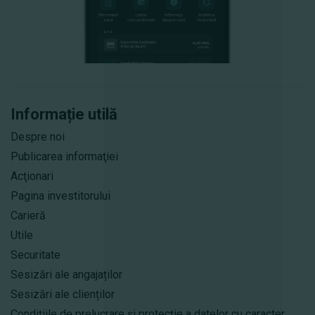
Informație utilă
Despre noi
Publicarea informaţiei
Acţionari
Pagina investitorului
Carieră
Utile
Securitate
Sesizări ale angajaților
Sesizări ale clienților
Condițiile de prelucrare și protecție a datelor cu caracter