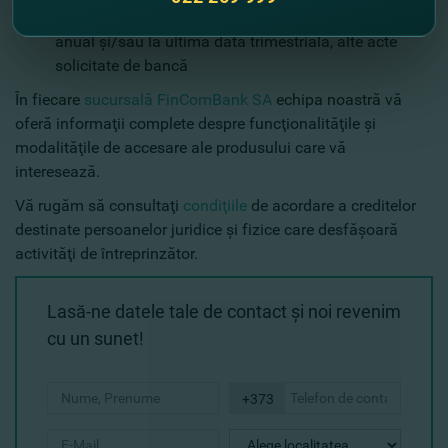
prezentarea actelor: de constituire, raport financiar
anual şi/sau la ultima dată trimestrială, alte acte
solicitate de bancă
În fiecare
sucursală FinComBank SA
echipa noastră vă
oferă informaţii complete despre funcţionalităţile şi
modalităţile de accesare ale produsului care vă
interesează.
Vă rugăm să consultaţi
condiţiile
de acordare a creditelor
destinate persoanelor juridice şi fizice care desfăşoară
activităţi de întreprinzător.
Lasă-ne datele tale de contact şi noi revenim
cu un sunet!
+373