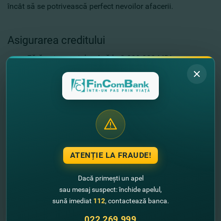
încât să se potrivească perfect nevoilor afacerii.
Asigurarea creditului
Fără gaj material - până la 2.000.000 MDL
Gaj material – în celelalte cazuri. În calitate de
garanţii pot servi bunurile ce aparţin solicitantului sau
persoanelor terţe cu drept de proprietate:
Bunuri imobile (construcţii, terenuri)
Utilaje
Mijloace de transport
Stocuri de mărfuri şi materiale
Garanţia ODA
ATENȚIE LA FRAUDE!
Bunuri procurate din contul creditului solicitat
Dacă primești un apel
Cerinţele băncii
sau mesaj suspect: închide apelul,
sună imediat
112
, contactează banca.
înregistrarea întreprinderii conform legislaţiei în
vigoare, lipsa de blocări la conturi şi datorii restante
022 269 999