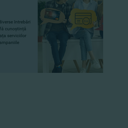
iverse întrebări
fă cunoștință
ța serviciilor
campaniile