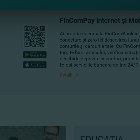
FinComPay Internet și Mo
Ai propria sucursală FinComBank în
conectare şi zero lei deservirea luna
conturile și cardurile tale. Cu FinCo
trimite bani amicului, verifica situați
deschide depozite și carduri, primi tr
folosi serviciile bancare online 24/7.
Detalii
EDUCAȚIA