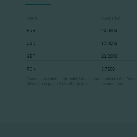
Valuta
Cumpărăm
EUR
20.0200
USD
17.3000
GBP
23.2000
RON
3.7500
*Acest curs valutar este valabil doar în Sucursala nr.3 (bd. Dacia
Chișinău) și poate fi diferit față de cel din alte sucursale.