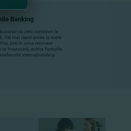
bile Banking
 buzunar cu zero comision la
ră. Cel mai rapid acces la toate
mPay, poți în orice moment
a ta financiară, achita facturile,
ansferurile internaționale și