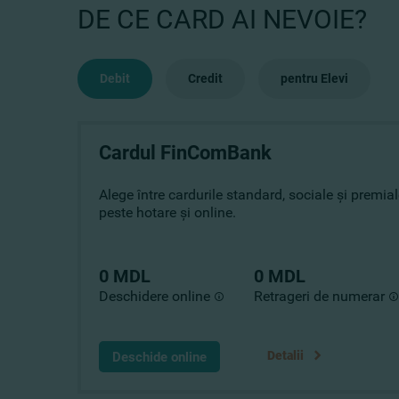
DE CE CARD AI NEVOIE?
Debit
Credit
pentru Elevi
Cardul FinComBank
Alege între cardurile standard, sociale și premiale
peste hotare și online.
0 MDL
0 MDL
Deschidere online
Retrageri de numerar
Detalii
Deschide online