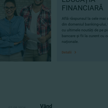
FINANCIARĂ
Află răspunsul la cele mai d
din domeniul banking-ului, 
cu ultimele noutăți de pe pia
bancare și fii la curent cu 
naționale.
Detalii
Vând
07.08.2026