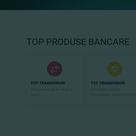
TOP PRODUSE BANCARE
P2P TRANSFERURI
T2C TRANSFERURI
Transferă de la card la
Primește online
card
transferuri internațional