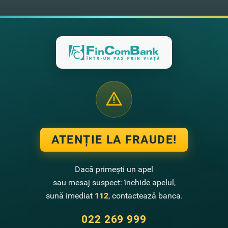
2026
29.07.2026
ibilitate servicii pe data de
Indisponibilitate servicii pe dat
026, în intervalul 23:00 – 24:00
29.07.2026, în intervalul 23:00 
ATENȚIE LA FRAUDE!
Dacă primești un apel
sau mesaj suspect: închide apelul,
sună imediat
112
, contactează banca.
022 269 999