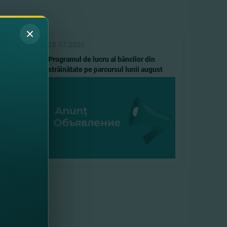
28.07.2026
a de
Programul de lucru al băncilor din
– 24:00
străinătate pe parcursul lunii august