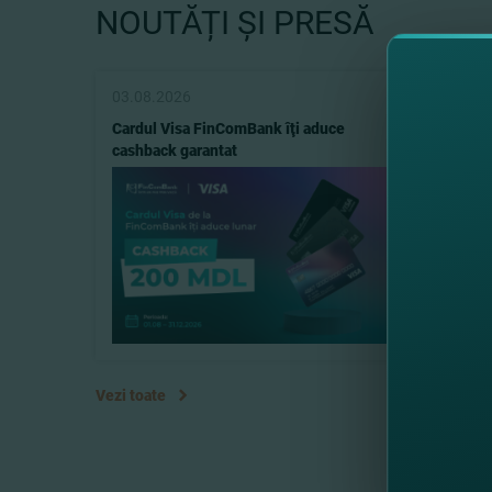
NOUTĂȚI ȘI PRESĂ
03.08.2026
31.07.
Cardul Visa FinComBank îţi aduce
Indispon
cashback garantat
31.07.2
Vezi toate