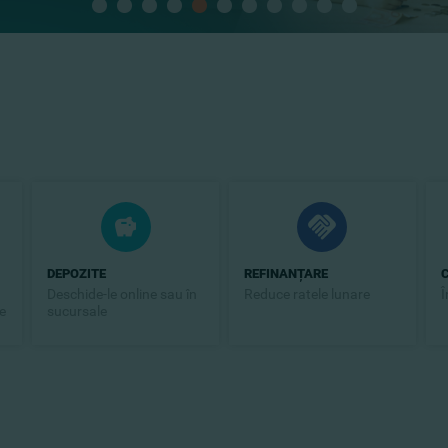
DEPOZITE
REFINANȚARE
Deschide-le online sau în
Reduce ratele lunare
Î
e
sucursale