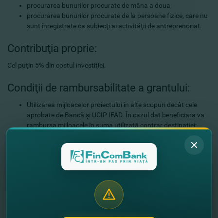
procurarea bunurilor procurate de mâna a doua;
procurarea bunurilor procurate de la persoane fizice, care nu
sunt înregistrate ca subiecţi ai activităţii de antreprenoriat.
Contribuţia proprie:
Cel puţin 5% din costul investiţiei.
Condiţii de rambursabilitate a grantului:
Utilizarea mijloacelor proiectului în alte scopuri decât cele
aprobate de Bancă şi UCIP IFAD. În cazul dat beneficiara va
rambursa mijloacele în suma utilizată contrar destinaţiei;
Beneficiara a schimbat fondatorul/ administratorul fără
acordul Băncii şi UCIP IFAD;
Bunurile procurate din resursele proiectului au fost
înstrăinate până la rambursarea completă a porţiunii de
credit;
Beneficiara a prezentat documente false şi neveridice;
Beneficiara a depus cerere de grant/subvenţie la alt donator,
agent de stat, etc. pentru aceleaşi bunuri sau deja a fost
aprobată.