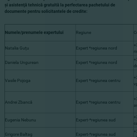
şi asistenţă tehnică gratuită la perfectarea pachetului de
documente pentru solicitantele de credite:
Numele/prenumele expertului
Regiune
C
+
Natalia Guţu
Expert *regiunea nord
r
+
Daniela Ungurean
Expert *regiunea nord
d
+
Vasile Pojoga
Expert *regiunea centru
v
+
Andrei Zbancă
Expert *regiunea centru
a
+
Eugenia Nebunu
Expert-*regiunea sud
c
+
Grigore Baltag
Expert-*regiunea sud