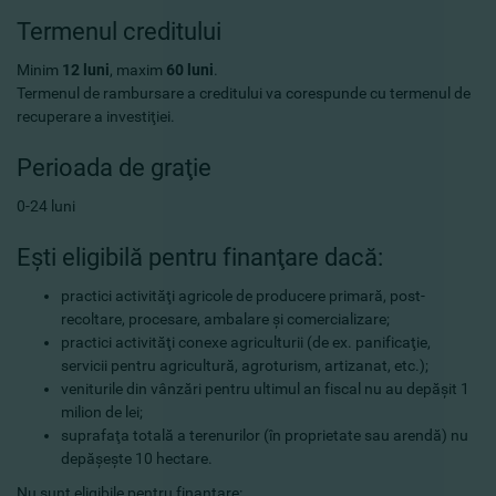
Termenul creditului
Minim
12 luni
, maxim
60 luni
.
Termenul de rambursare a creditului va corespunde cu termenul de
recuperare a investiţiei.
Perioada de graţie
0-24 luni
Eşti eligibilă pentru finanţare dacă:
practici activităţi agricole de producere primară, post-
recoltare, procesare, ambalare şi comercializare;
practici activităţi conexe agriculturii (de ex. panificaţie,
servicii pentru agricultură, agroturism, artizanat, etc.);
veniturile din vânzări pentru ultimul an fiscal nu au depăşit 1
milion de lei;
suprafaţa totală a terenurilor (în proprietate sau arendă) nu
depăşeşte 10 hectare.
Nu sunt eligibile pentru finanţare: