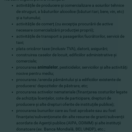
activităţile de producere şi comercializare a soiurilor tehnice
de struguri, a băuturilor alcoolice (băuturi tari, bere, vin, etc)
şi a tutunului;
activităţile de comerţ (cu excepţia procurării de active
necesare comercializării producţiei proprii);
activităţile de transport a pasagerilor/lucrătorilor, servicii de
taxi;
plata oricăror taxe (inclusiv TVA), datorii, asigurări;
construirea caselor de locuit, edificiilor administrative şi
comerciale;
procurarea
animalelor
, pesticidelor, serviciilor şi alte activităţi
nocive pentru mediu;
procurarea /arenda pământului şi a edificiilor existente de
producere/ depozitelor de păstrare, etc;
procurarea activelor nemateriale (finanţarea costurilor legate
de achiziţia licenţelor, cote de participare, drepturi de
producere şi alte drepturi oferite de instituţiile publice);
procurarea bunurilor care au fost aprobate sau au fost
finanţate/subvenţionate din alte resurse de grant/subvenţii
acordate de Agenţii publice (AIPA, ODIMM) şi alte instituţii
donatoare (ex. Banca Mondială, BEI, UNDP), etc.;