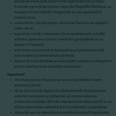
antreprenorială (sub orice formă organizatorică-juridică)
în zonele agricole ale tuturor regiunilor Republicii Moldova, cu
excepţia întreprinderilor înregistrate şi care operează în
mediul urban
;
veniturile din vânzări pentru ultimul an fiscal nu au depăşit 1
milion de lei;
suprafaţa totală a terenurilor (în proprietate şi în arendă)
aflată în gestiune a tuturor membrilor gospodăriei nu va
depăşi 10 hectare;
activitatea economică se bazează pe proprietate privată,
este fondată şi administrată de femei;
dispun de toate licenţele şi autorizaţiile necesare şi obligatorii
pentru desfăşurarea activităţii economice.
Important!
Prioritate pentru finanţare se va acorda femeilor tinere
economic active.
Se va ţine cont de faptul că solicitantele de finanţare sunt
orientate economic şi comercial, iar comercializarea
producţiei (cel puţin 30% din volumul producţiei proprii) nu va
afecta securitatea alimentară şi nutriţională a gospodăriei.
Afacerile care au beneficiat de credite în cadrul Programelor