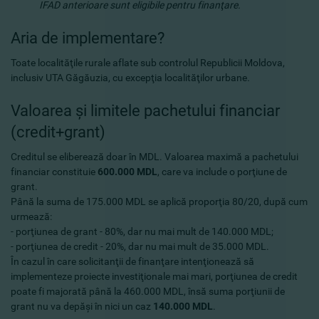
IFAD anterioare sunt eligibile pentru finanţare.
Aria de implementare?
Toate localităţile rurale aflate sub controlul Republicii Moldova,
inclusiv UTA Găgăuzia, cu excepţia localităţilor urbane
.
Valoarea şi limitele pachetului financiar
(credit+grant)
Creditul se eliberează doar în MDL. Valoarea maximă a pachetului
financiar constituie
600.000 MDL
, care va include o porţiune de
grant.
Până la suma de 175.000 MDL se aplică proporţia 80/20, după cum
urmează:
- porţiunea de grant - 80%, dar nu mai mult de 140.000 MDL;
- porţiunea de credit - 20%, dar nu mai mult de 35.000 MDL.
În cazul în care solicitanţii de finanţare intenţionează să
implementeze proiecte investiţionale mai mari, porţiunea de credit
poate fi majorată până la 460.000 MDL, însă suma porţiunii de
grant nu va depăşi în nici un caz
140.000 MDL
.