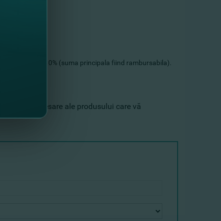
rata dobânzii de 0% (suma principala fiind rambursabila).
ităţile de accesare ale produsului care vă