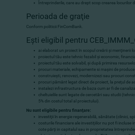
Întreprinderile, care au drept scop crearea locurilor
Perioada de graţie
Conform politicii FinComBank.
Eşti eligibil pentru CEB_IMMM
ai elaborat un proiect în scopul creării şi menţinerii
proiectul tău este tehnic fezabil şi economic, financia
proiectul tău este solvabil, şi după primirea resurs
procuri materiale, echipamente si maşini de produce
construieşti, renovezi, modernizezi sau procuri constr
procuri pământ legat direct de proiect, la preţul de a
instalezi infrastructura de baza cum ar fi de canalizare
cheltuielile sunt legate de cercetări sau studii (tehn
5% din costul total al proiectului).
Nu sunt eligibile pentru finanţare:
investiţii în energie regenerabilă, sănătate (clinici, spi
costurile financiare ale investiţiilor nu pot fi incluse
cote părţi in capitalul sau in proprietatea întreprinder