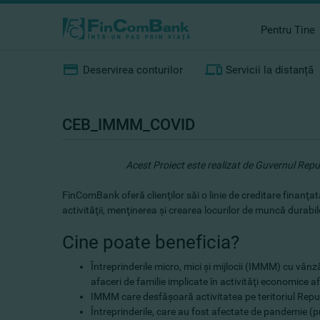
Pentru Tine
Deservirea conturilor
Servicii la distanță
CEB_IMMM_COVID
Acest Proiect este realizat de Guvernul Repub
FinComBank oferă clienţilor săi o linie de creditare finanţ
activităţii, menţinerea şi crearea locurilor de muncă durabil
Cine poate beneficia?
Întreprinderile micro, mici şi mijlocii (IMMM) cu vâ
afaceri de familie implicate în activităţi economice a
IMMM care desfăşoară activitatea pe teritoriul Repu
Întreprinderile, care au fost afectate de pandemie (p