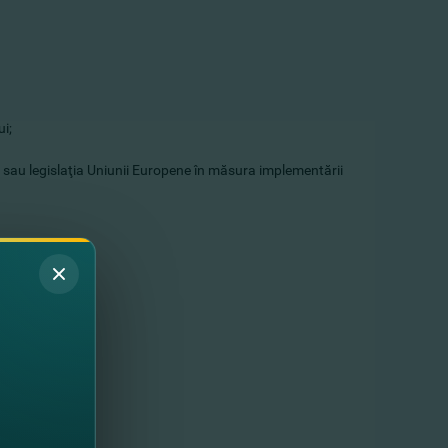
ui;
are sau legislaţia Uniunii Europene în măsura implementării