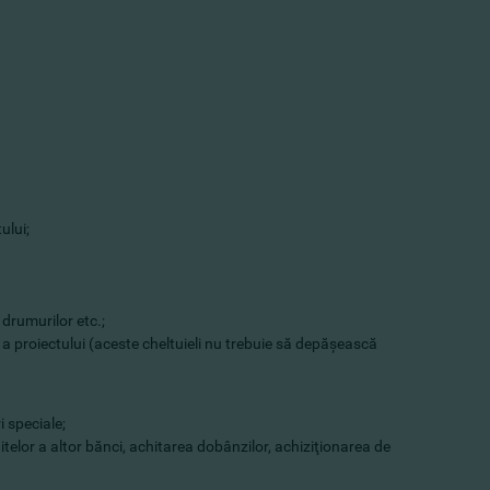
ului;
 drumurilor etc.;
ă a proiectului (aceste cheltuieli nu trebuie să depăşească
i speciale;
editelor a altor bănci, achitarea dobânzilor, achiziţionarea de