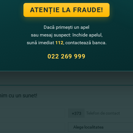
ATENȚIE LA FRAUDE!
ul de Gestionare a Programelor de Asistenţă Externă (OGPAE) semianual.
enţă de evoluţia ratei de bază stabilite de Banca Naţională a Moldovei.
Dacă primești un apel
ile CEB cu dobânda.
sau mesaj suspect: închide apelul,
n resursele FIDA 3 reflow, FIDA 4 reflow sau FIDA 5 reflow ale OGPAE, cu 
sună imediat
112
, contactează banca.
022 269 999
ă vă oferă informaţii complete despre funcţionalităţile şi modal
enim cu un sunet!
+373