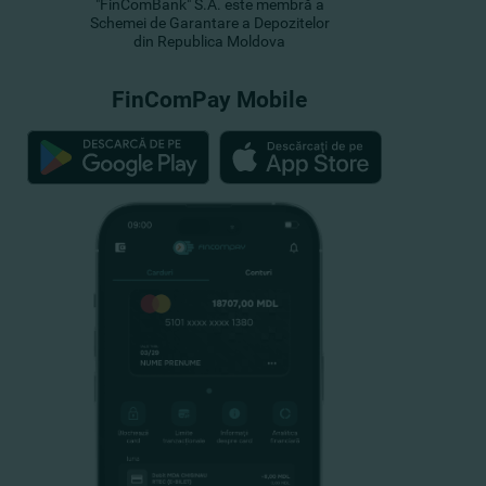
"FinComBank" S.A. este membră a
Schemei de Garantare a Depozitelor
din Republica Moldova
FinComPay Mobile