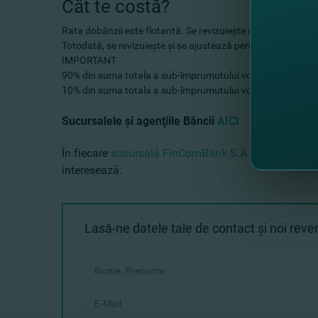
Cât te costă?
Rata dobânzii este flotantă. Se revizuieşte de către Ofici
Totodată, se revizuieşte şi se ajustează periodic în depend
IMPORTANT
90% din suma totala a sub-împrumutului vor fi din Fondur
10% din suma totala a sub-împrumutului vor fi finanţate di
Sucursalele şi agenţiile Băncii
AICI
În fiecare
sucursală FinComBank S.A.
echipa noastr
interesează.
Lasă-ne datele tale de contact şi noi rev