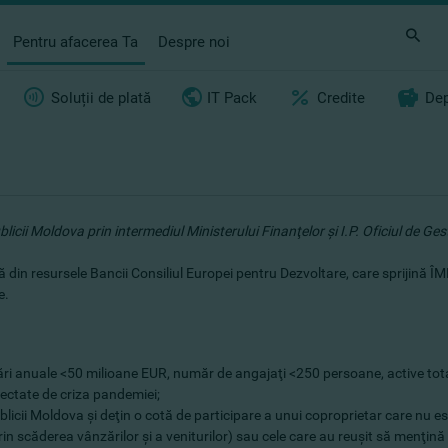
Pentru afacerea Ta
Despre noi
Soluții de plată
IT Pack
Credite
Dep
licii Moldova prin intermediul Ministerului Finanţelor şi I.P. Oficiul de G
ată din resursele Bancii Consiliul Europei pentru Dezvoltare, care sprijină
e.
nzări anuale <50 milioane EUR, număr de angajaţi <250 persoane, active tot
fectate de criza pandemiei;
blicii Moldova şi deţin o cotă de participare a unui coproprietar care nu
rin scăderea vânzărilor şi a veniturilor) sau cele care au reuşit să menţină