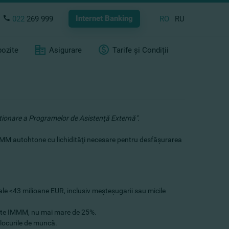
Internet Banking
022
269 999
RO
RU
ozite
Asigurare
Tarife și Condiții
estionare a Programelor de Asistenţă Externă".
 ÎMMM autohtone cu lichidităţi necesare pentru desfăşurarea
ale <43 milioane EUR, inclusiv meşteşugarii sau micile
 este IMMM, nu mai mare de 25%.
 locurile de muncă.