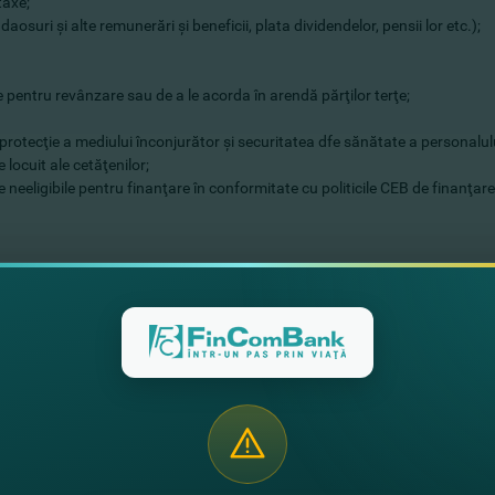
taxe;
daosuri şi alte remunerări şi beneficii, plata dividendelor, pensii lor etc.);
e pentru revânzare sau de a le acorda în arendă părţilor terţe;
 protecţie a mediului înconjurător şi securitatea dfe sănătate a personalul
 locuit ale cetăţenilor;
rate neeligibile pentru finanţare în conformitate cu politicile CEB de finanţ
rvenit mai devreme de 01 ianuarie 2020;
te de preţ şi selectarea furnizorului care oferă cel mai mic preţ;
nconjurător.