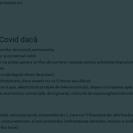
 de muncă noi.
_Covid dacă
 locurilor de muncă permanente;
r şi comercial viabil;
elor va putea genera un flux de numerar necesar pentru achitarea împrumut
re;
ucţie legată direct de proiect;
chiziţionare, daca acesta nu va fi donat sau dăruit;
 si apa, electricitate si reţele de telecomunicaţii, deşeuri si tratarea apei,
ice, economice, comerciale, de inginerie), costurile de supraveghere tehnic
tale), educaţie (şcoli, universităţi etc.), care vor fi finanţate din alte fondur
 in costul estimativ al sub-proiectelor (refinanţarea datoriilor, inclusiv a cr
ilor, taxe);