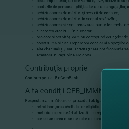
plata impozitelor, taxelor vamale, TVA, accize şi alte 
costurile de personal (plăţi salariale ale angajaţilor, a
achiziţionarea de mărfuri şi servicii de consum;
achiziţionarea de mărfuri în scopul revânzării;
achiziţionarea şi / sau renovarea bunurilor imobiliar
eliberarea creditului în numerar;
proiecte şi activităţi care nu corespund cerinţelor de
construirea şi / sau repararea caselor şi a spaţiilor de
alte cheltuieli şi / sau activităţi care pot fi conside
acestora în Republica Moldova.
Contribuţia proprie
Conform politicii FinComBank.
Alte condiţii CEB_IMMM_Covid
Respectarea următoarelor proceduri obligatorii:
retrofinanţarea cheltuielilor eligibile, care nu au su
metoda de procurări utilizată – compararea a trei ofer
corespunderea standardelor de ocrotire a mediului î