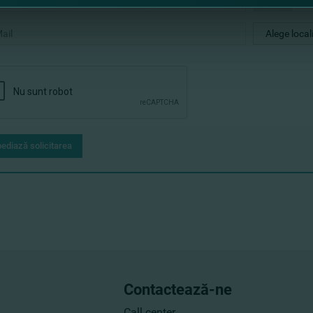
+373
ediază solicitarea
Contactează-ne
Call center