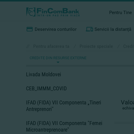
Pentru Tine
Deservirea conturilor
Servicii la distanță
//
Pentru afacerea ta
/
Proiecte speciale
/
Credi
CREDITE DIN RESURSE EXTERNE
Livada Moldovei
CEB_IMMM_COVID
Valoa
IFAD (FIDA) VII Componenta „Tineri
echiv
Antreprenori"
IFAD (FIDA) VII Componenta "Femei
Microantreprenoare"