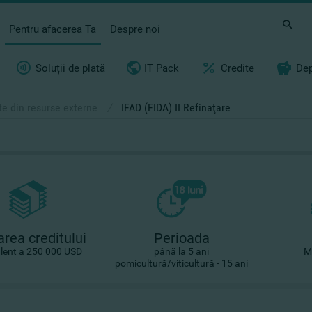
Pentru afacerea Ta
Despre noi
Soluții de plată
IT Pack
Credite
Dep
te din resurse externe
/
IFAD (FIDA) II Refinaţare
rea creditului
Perioada
alent a 250 000 USD
până la 5 ani
M
pomicultură/viticultură - 15 ani