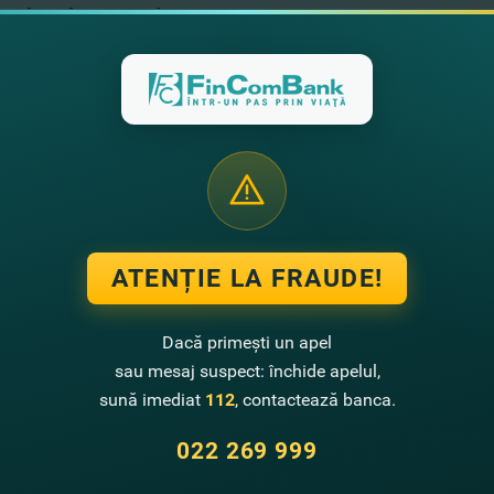
ada de graţie
, pentru activităţi orientate în pomicultură şi viticultură - 5 ani.
ibuţia proprie
din suma totală a proiectului.
e costă?
zii este flotantă. Se determină de către Directoratul Liniei de Credit (
le şi agenţiile Băncii
AICI
ATENȚIE LA FRAUDE!
re
sucursală FinComBank S.A.
echipa noastră vă oferă info
ile de accesare ale produsului care vă interesează.
Dacă primești un apel
sau mesaj suspect: închide apelul,
sună imediat
112
, contactează banca.
-ne datele tale de contact şi noi revenim cu un sunet!
022 269 999