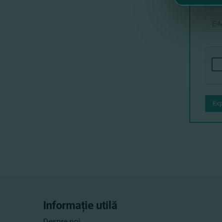
Exp
Informație utilă
Despre noi