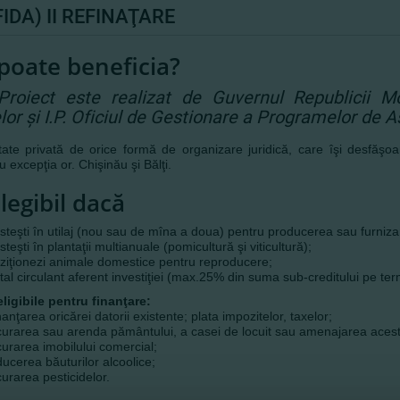
FIDA) II REFINAŢARE
poate beneficia?
Proiect este realizat de Guvernul Republicii Mo
lor şi I.P. Oficiul de Gestionare a Programelor de A
tate privată de orice formă de organizare juridică, care îşi desfăşoară 
 excepţia or. Chişinău şi Bălţi.
elegibil dacă
steşti în utilaj (nou sau de mîna a doua) pentru producerea sau furnizare
steşti în plantaţii multianuale (pomicultură şi viticultură);
ziţionezi animale domestice pentru reproducere;
tal circulant aferent investiţiei (max.25% din suma sub-creditului pe te
ligibile pentru finanţare:
nanţarea oricărei datorii existente; plata impozitelor, taxelor;
curarea sau arenda pământului, a casei de locuit sau amenajarea acest
urarea imobilului comercial;
ucerea băuturilor alcoolice;
urarea pesticidelor.