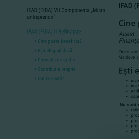
IFAD (
IFAD (FIDA) VII Componenta „Мicro
antreprenori"
Cine 
IFAD (FIDA) II Refinaţare
Acest 
Finanţe
Cine poate beneficia?
Eşti elegibil dacă
Orice enti
Moldova cu
Perioada de graţie
Eşti 
Contribuţia proprie
Cât te costă?
inve
inve
achi
RISP I Refinanţare
capi
Nu sunt e
RISP II Refinanţare
refi
pro
proc
PAC I Refinanţare (PAC I ref)
prod
proc
PAC II Refinanţare (PAC II Ref)