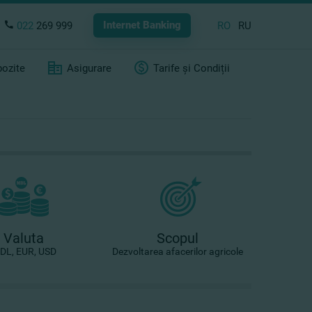
Internet Banking
022
269 999
RO
RU
ozite
Asigurare
Tarife și Condiții
Valuta
Scopul
DL, EUR, USD
Dezvoltarea afacerilor agricole