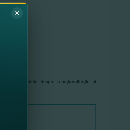
semianual).
rmaţii complete despre funcţionalităţile şi