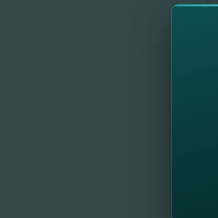
Perio
maxim 3 ani
Contr
minim 20% 
Cât t
Rata dobân
Sucursale
În fieca
modalităţ
Lasă