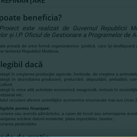
II REFINANŢARE
poate beneficia?
Proiect este realizat de Guvernul Republicii Mo
lor şi I.P. Oficiul de Gestionare a Programelor de A
ate privată de orice formă organizatorico- juridică, care îşi desfăşoară ac
 pe teritoriul Republicii Moldova.
elegibil dacă
steşti în creşterea producţiei agricole, horticole, de creştere a animalelo
steşti în dezvoltarea producerii, prelucrării, depozitării, ambalării, com
culturii;
steşti în orice altă activitate economică neagricolă, inclusiv în societăţil
rtizanat etc;
talul circulant aferent activităţilor economice enumerate mai sus (max.
igibile pentru finanţare:
curarea sau arenda pământului, a casei de locuit sau amenajarea acest
nanţarea oricărei datorii existente; plata impozitelor, taxelor;
urarea pesticidelor.