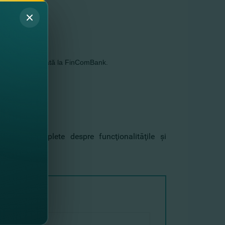
ă pentru prima dată la FinComBank.
semianual).
rmaţii complete despre funcţionalităţile şi