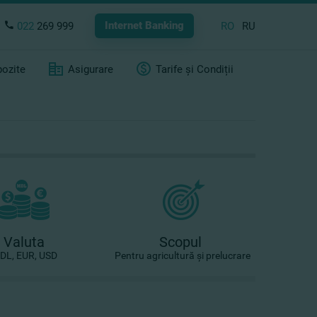
Internet Banking
022
269 999
RO
RU
ozite
Asigurare
Tarife și Condiții
Valuta
Scopul
DL, EUR, USD
Pentru agricultură şi prelucrare