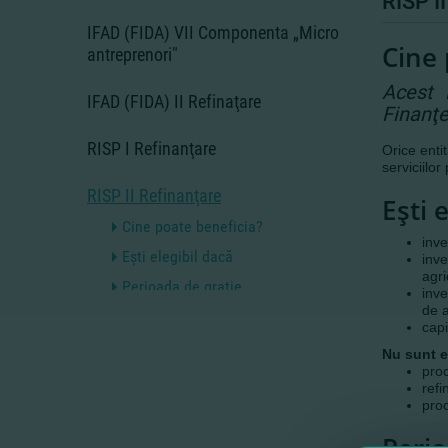
RISP 
IFAD (FIDA) VII Componenta „Мicro
Cine 
antreprenori"
Acest 
IFAD (FIDA) II Refinaţare
Finanţe
RISP I Refinanţare
Orice entit
serviciilor
RISP II Refinanţare
Eşti 
Cine poate beneficia?
inve
Eşti elegibil dacă
inve
agri
Perioada de graţie
inve
de a
Contribuţia proprie
capi
Cât te costă?
Nu sunt el
pro
refi
PAC I Refinanţare (PAC I ref)
proc
PAC II Refinanţare (PAC II Ref)