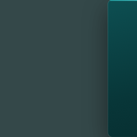
Perio
Maxim 3 a
Contr
mini
mini
Cât t
Rata dobân
Sucursale
În fieca
modalităţ
Lasă