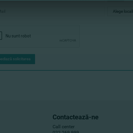
ediază solicitarea
Contactează-ne
Call center
022 269 999