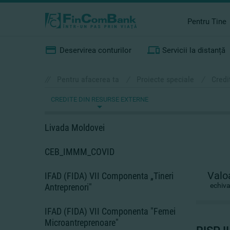
Pentru Tine
Deservirea conturilor
Servicii la distanță
//
Pentru afacerea ta
/
Proiecte speciale
/
Credi
CREDITE DIN RESURSE EXTERNE
Livada Moldovei
CEB_IMMM_COVID
Valoa
IFAD (FIDA) VII Componenta „Tineri
echiv
Antreprenori"
IFAD (FIDA) VII Componenta "Femei
Microantreprenoare"