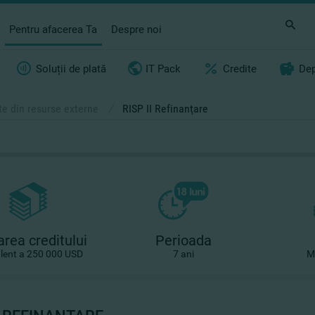
Pentru afacerea Ta
Despre noi
Soluții de plată
IT Pack
Credite
Dep
te din resurse externe
/
RISP II Refinanţare
rea creditului
Perioada
alent a 250 000 USD
7 ani
M