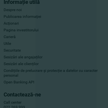
Informație utilă
Despre noi
Publicarea informaţiei
Acţionari
Pagina investitorului
Carieră
Utile
Securitate
Sesizări ale angajaților
Sesizări ale clienților
Condițiile de prelucrare și protecție a datelor cu caracter
personal
Open Banking API
Contactează-ne
Call center
022 269 999