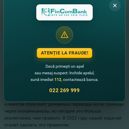
Leader in Moneysend: Clickpay.md
. О значимости
услуги мы судим по поведению клиента — росту
количества операций, отзывов, рекомендаций, а
награда от Mastercard подтверждает важность нашей
работы с точки зрения платежной системы. Это та
идеальная ситуация, когда продукт оценивается всеми
участниками. Нас это вдохновляет на дальнейшее
ATENȚIE LA FRAUDE!
развитие.
В 2022 году мы продолжим развитие онлайн-услуг, но
Dacă primești un apel
не только в направлении разработки и упрощения
sau mesaj suspect: închide apelul,
продуктов, а также обучения клиентов их
sună imediat
112
, contactează banca.
использованию. Мы видим сегодня разный уровень
022 269 999
готовности для перехода в цифровое пространство.
Например, у нас есть подразделения, где почти 50%
клиентов получают денежные переводы из-за границы
через онлайнканалы, но сегодня это больше
исключение, чем правило. В 2022 году нашей задачей
станет сделать это правилом.