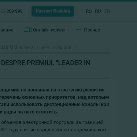
Internet Banking
022
269 999
RO
RU
EN
ование
Онлайн услуги
Прочее
ăţi fără numerar şi servicii digitale
/
DESPRE PREMIUL "LEADER IN
андемия не повлияла на стратегию развития
 перечень основных приоритетов, над которым
стали использовать дистанционные каналы как
и рады на него ответить.
 объемов электронной торговли за границей,
2021 году снятие определенных пандемических