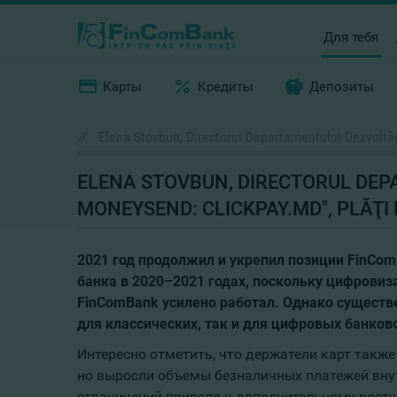
Для тебя
Карты
Кредиты
Депозиты
//
Elena Stovbun, Directorul Departamentului Dezvoltări
ELENA STOVBUN, DIRECTORUL DEPA
MONEYSEND: CLICKPAY.MD", PLĂŢI 
2021 год продолжил и укрепил позиции FinCo
банка в 2020–2021 годах, поскольку цифровиз
FinComBank усилено работал. Однако существ
для классических, так и для цифровых банков
Интересно отметить, что держатели карт такж
но выросли объемы безналичных платежей внут
ограничений привело к дополнительному росту