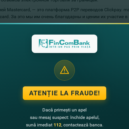
 Mastercard, — это платформа Р2Р переводов Сlickpay. md.
rd. За это мы им очень благодарны и ценим их участие в 
ее развитие и результаты.
lickpay.md. Мы запустим мобильное приложение и личный 
арты с кешбэком Rompetrol&FinComBank, реализован ный на
идки за топливо, предоставляет пользователю еженедельн
азинах страны и по интернету.
рада
Leader in Moneysend: Clickpay.md
. О значимости услуг
а награда от Mastercard подтверждает важность нашей раб
я всеми участниками. Нас это вдохновляет на дальнейшее 
ATENȚIE LA FRAUDE!
уг, но не только в направлении разработки и упрощения п
нь готовности для перехода в цифровое пространство. Нап
Dacă primești un apel
за границы через онлайнканалы, но сегодня это больше ис
sau mesaj suspect: închide apelul,
sună imediat
112
, contactează banca.