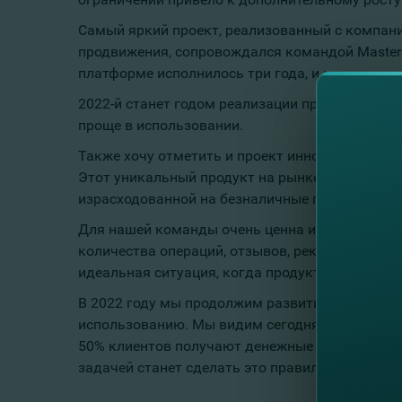
Самый яркий проект, реализованный с компанией
продвижения, сопровождался командой Masterca
платформе исполнилось три года, и нас радуют 
2022-й станет годом реализации проектов на С
проще в использовании.
Также хочу отметить и проект инновационной к
Этот уникальный продукт на рынке, помимо ск
израсходованной на безналичные покупки в маг
Для нашей команды очень ценна и важна наг
количества операций, отзывов, рекомендаций, 
идеальная ситуация, когда продукт оцениваетс
В 2022 году мы продолжим развитие онлайн-усл
использованию. Мы видим сегодня разный урове
50% клиентов получают денежные переводы из-
задачей станет сделать это правилом.