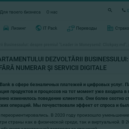
Для твоего бизнеса
О нас
Лизинг
IT Pack
Переводы
Страх
i Businessului: despre premiul "Leader in Moneysend: Clickpay.md", pl
RTAMENTULUI DEZVOLTĂRII BUSINESSULUI: 
FĂRĂ NUMERAR ŞI SERVICII DIGITALE
mBank в сфере безналичных платежей и цифровых услуг. П
ация продуктов и процессов на тот момент уже входила в
енно изменилось поведение клиентов. Они более охотно 
ских операций. Мы почувствовали эффект от спроса и был
е переориентировались. В 2020 году произошло уменьшение
ри страны как в физической среде, так и виртуальной. В 
 объемов электронной торговли за границей.