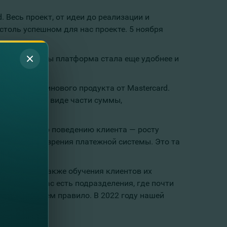
 Весь проект, от идеи до реализации и
столь успешном для нас проекте. 5 ноября
кабинет, чтобы платформа стала еще удобнее и
 базе платинового продукта от Mastercard.
ый кэшбэк в виде части суммы,
и мы судим по поведению клиента — росту
оты с точки зрения платежной системы. Это та
развитие.
родуктов, а также обучения клиентов их
ример, у нас есть подразделения, где почти
ключение, чем правило. В 2022 году нашей