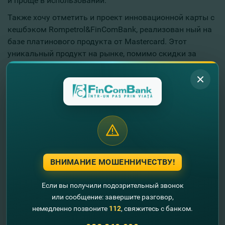
и проще в использовании.
Также хочу отметить и проект инновационной карты с
кешбэком Rompetrol&FinComBank, реализован ный на
базе платинового продукта от Mastercard. Этот
уникальный продукт на рынке, помимо скидки за
топливо, предоставляет пользователю еженедельный
кэшбэк в виде части суммы, израсходованной на
безналичные покупки в магазинах страны и по
интернету.
Для нашей команды очень ценна и важна награда
Leader in Moneysend: Clickpay.md
. О значимости
услуги мы судим по поведению клиента — росту
количества операций, отзывов, рекомендаций, а
ВНИМАНИЕ МОШЕННИЧЕСТВУ!
награда от Mastercard подтверждает важность нашей
работы с точки зрения платежной системы. Это та
Если вы получили подозрительный звонок
идеальная ситуация, когда продукт оценивается всеми
или сообщение: завершите разговор,
участниками. Нас это вдохновляет на дальнейшее
немедленно позвоните
112
, свяжитесь с банком.
развитие.