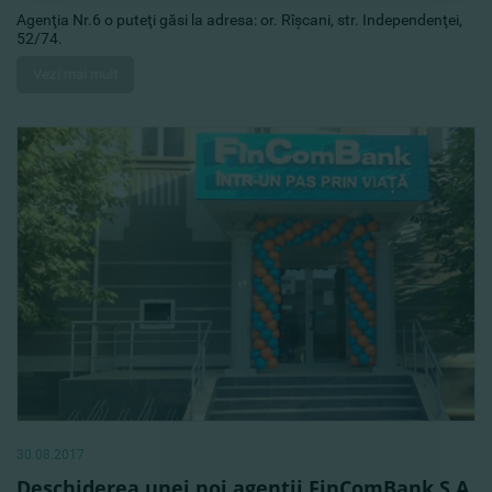
Agenţia Nr.6 o puteţi găsi la adresa: or. Rîşcani, str. Independenţei,
52/74.
Vezi mai mult
30.08.2017
Deschiderea unei noi agenţii FinComBank S.A.