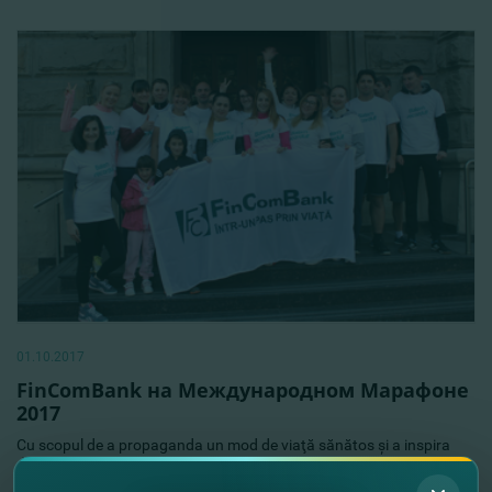
01.10.2017
FinComBank на Международном Марафоне
2017
Cu scopul de a propaganda un mod de viaţă sănătos şi a inspira
dorinţa pentru exerciţii fizice şi sport, «FinComBank» SA a devenit
membru al Maratonului Internaţional din Chişinău, care a avut loc la