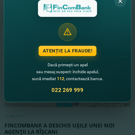
data de 1 octombrie.
Vezi mai mult
ATENȚIE LA FRAUDE!
Dacă primești un apel
sau mesaj suspect: închide apelul,
sună imediat
112
, contactează banca.
022 269 999
13.09.2017
FINCOMBANK A DESCHIS UŞILE UNEI NOI
AGENŢII LA RÎŞCANI