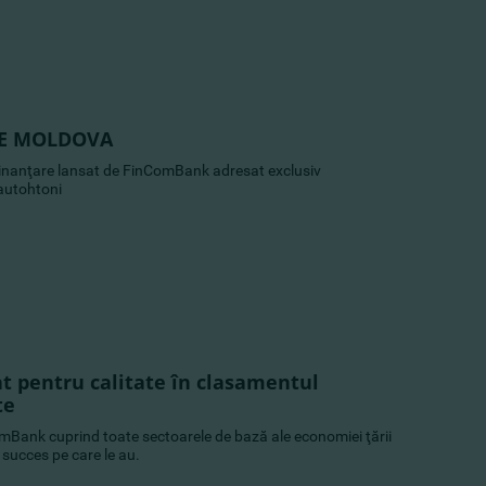
E MOLDOVA
inanţare lansat de FinComBank adresat exclusiv
 autohtoni
t pentru calitate în clasamentul
te
omBank cuprind toate sectoarele de bază ale economiei ţării
e succes pe care le au.