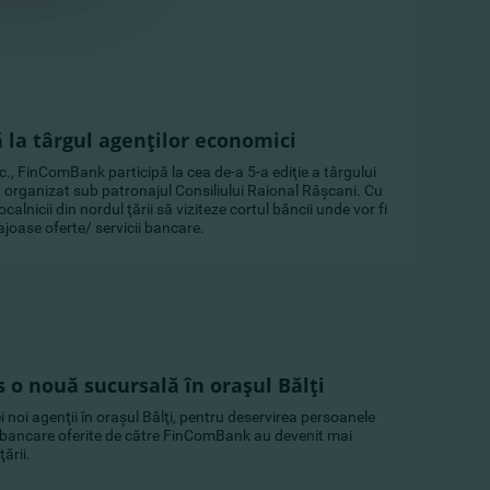
la târgul agenţilor economici
., FinComBank participă la cea de-a 5-a ediţie a târgului
organizat sub patronajul Consiliului Raional Râşcani. Cu
calnicii din nordul ţării să viziteze cortul băncii unde vor fi
joase oferte/ servicii bancare.
o nouă sucursală în oraşul Bălţi
noi agenţii în oraşul Bălţi, pentru deservirea persoanele
ciile bancare oferite de către FinComBank au devenit mai
ţării.