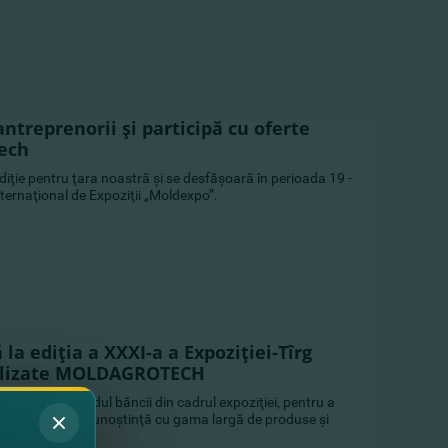
treprenorii şi participă cu oferte
tech
diţie pentru ţara noastră şi se desfăşoară în perioada 19 -
ternaţional de Expoziţii „Moldexpo”.
a ediţia a XXXI-a a Expoziţiei-Tîrg
ializate MOLDAGROTECH
să viziteze standul băncii din cadrul expoziţiei, pentru a
şi pentru a face cunoştinţă cu gama largă de produse şi