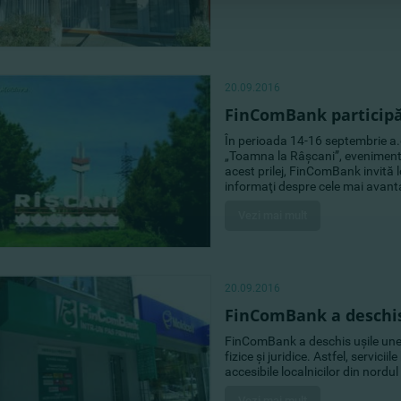
20.09.2016
FinComBank participă 
În perioada 14-16 septembrie a.c
„Toamna la Râşcani”, eveniment 
acest prilej, FinComBank invită lo
informaţi despre cele mai avanta
Vezi mai mult
20.09.2016
FinComBank a deschis 
FinComBank a deschis uşile unei 
fizice şi juridice. Astfel, servi
accesibile localnicilor din nordul 
Vezi mai mult