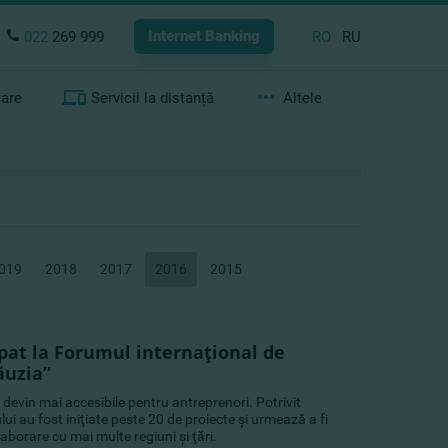
Internet Banking
022
269 999
RO
RU
rare
Servicii la distanță
Altele
019
2018
2017
2016
2015
pat la Forumul internaţional de
ăuzia”
 devin mai accesibile pentru antreprenori. Potrivit
lui au fost iniţiate peste 20 de proiecte şi urmează a fi
aborare cu mai multe regiuni şi ţări.