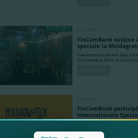
Vezi mai mult
20.10.2016
FinComBank susţine an
speciale la Moldagro
Evenimentul a devenit deja o tra
22 octombrie 2016, la Centrul In
Vezi mai mult
13.10.2016
FinComBank participă l
Internaţionale Spec
FinComBank invită toţi doritorii 
primi o consultaţie de calitate 
servicii bancare oferite.