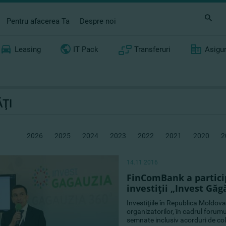
Pentru afacerea Ta
Despre noi
Leasing
IT Pack
Transferuri
Asigu
ŢI
2026
2025
2024
2023
2022
2021
2020
2
14.11.2016
FinComBank a partici
investiţii „Invest Găg
Investiţiile în Republica Moldova
organizatorilor, în cadrul forumu
semnate inclusiv acorduri de col