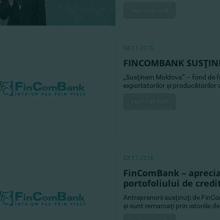
Vezi mai mult
08.11.2016
FINCOMBANK SUSŢIN
„Susţinem Moldova” – fond de f
exportatorilor şi producătorilor
Vezi mai mult
03.11.2016
FinComBank – aprecia
portofoliului de credi
Antreprenorii susţinuţi de FinC
şi sunt remarcaţi prin istoriile d