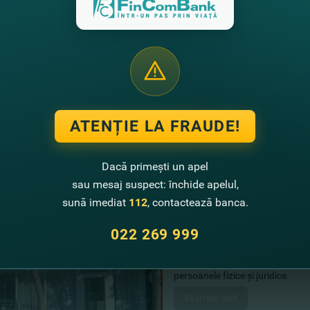
Vezi mai mult
03.10.2016
FinComBank стал па
пожилого человека
ATENȚIE LA FRAUDE!
В комратском доме культуры 
сотни людей, чтобы вместе о
Vezi mai mult
Dacă primești un apel
sau mesaj suspect: închide apelul,
sună imediat
112
, contactează banca.
24.09.2016
022 269 999
FinComBank a deschis 
FinComBank a deschis uşile unei 
persoanele fizice şi juridice.
Vezi mai mult