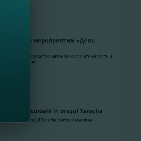
ртнером на мероприятии «День
»
собрались руководство автономии, почетные гости и
тметить праздник.
o nouă sucursală în oraşul Taraclia
noi agenţii în oraşul Taraclia, pentru deservirea