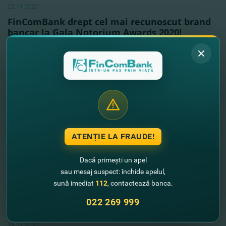
25.11.2020
FinComBank drept cel mai recunoscut brand
bancar la Gala Notorium Awards 2020!
Vezi mai mult
ATENȚIE LA FRAUDE!
Dacă primești un apel
sau mesaj suspect: închide apelul,
sună imediat
112
, contactează banca.
022 269 999
18.11.2020