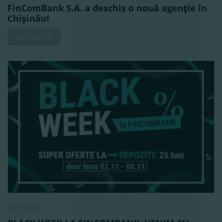
FinComBank S.A. a deschis o nouă agenţie în
Chişinău!
Vezi mai mult
02.11.2020