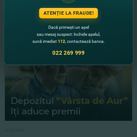
Lansarea campaniei promoţionale„Stabil+
Fix”
ATENȚIE LA FRAUDE!
Vezi mai mult
Dacă primești un apel
sau mesaj suspect: închide apelul,
sună imediat
112
, contactează banca.
022 269 999
16.03.2026