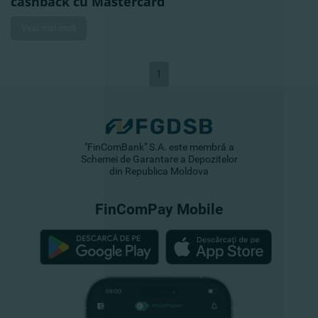
cashback cu Mastercard
Vezi mai mult
1
"FinComBank" S.A. este membră a
Schemei de Garantare a Depozitelor
din Republica Moldova
FinComPay Mobile