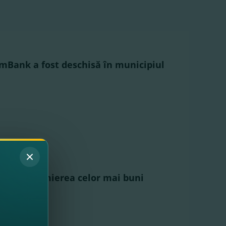
mBank a fost deschisă în municipiul
pat la premierea celor mai buni
raşi