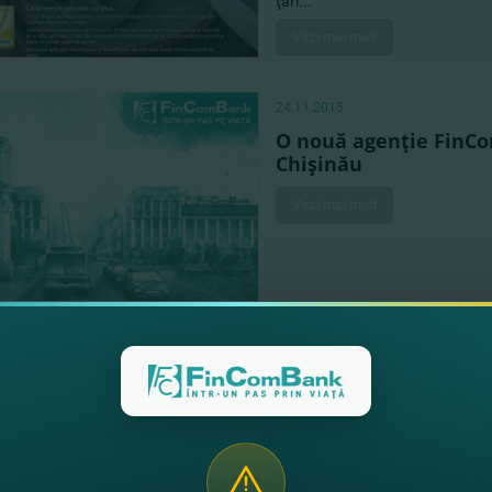
ţări...
Vezi mai mult
24.11.2015
O nouă agenţie FinCo
Chişinău
Vezi mai mult
24.11.2015
FinComBank a partici
antreprenori din Călă
Vezi mai mult