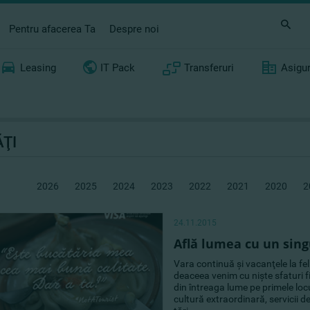
Pentru afacerea Ta
Despre noi
Leasing
IT Pack
Transferuri
Asigu
ŢI
2026
2025
2024
2023
2022
2021
2020
2
24.11.2015
Află lumea cu un sing
Vara continuă şi vacanţele la fel.
deaceea venim cu nişte sfaturi fi
din întreaga lume pe primele locu
cultură extraordinară, servicii de