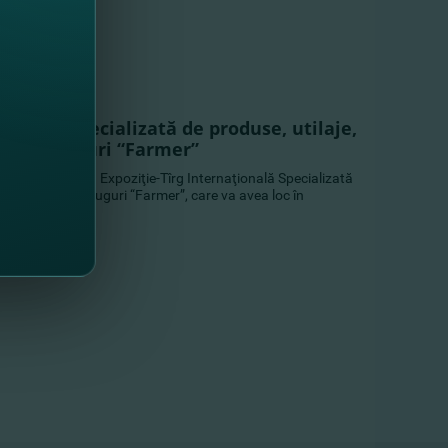
ţională Specializată de produse, utilaje,
i meşteşuguri “Farmer”
să participaţi la Expoziţie-Tîrg Internaţională Specializată
gricole şi meşteşuguri “Farmer”, care va avea loc în
ldexpo.