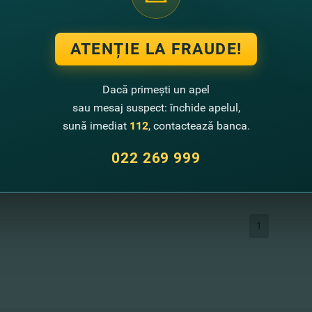
ATENȚIE LA FRAUDE!
30.10.2015
Expoziţie-Tîrg Interna
Dacă primești un apel
tehnologii agricole ş
sau mesaj suspect: închide apelul,
Cu deosebită plăcere vă invităm 
sună imediat
112
, contactează banca.
de produse, utilaje, tehnologii a
perioada 21-24 octombrie la Mo
022 269 999
Vezi mai mult
1