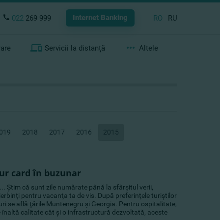
Internet Banking
022
269 999
RO
RU
rare
Servicii la distanță
Altele
019
2018
2017
2016
2015
ur card în buzunar
.. Ştim că sunt zile numărate până la sfârşitul verii,
erbinţi pentru vacanţa ta de vis. După preferinţele turiştilor
ri se află ţările Muntenegru şi Georgia. Pentru ospitalitate,
 înaltă calitate cât şi o infrastructură dezvoltată, aceste