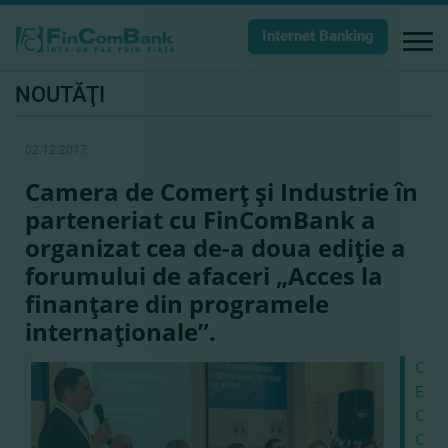
Internet Banking
NOUTĂŢI
02.12.2017
Camera de Comerţ şi Industrie în
parteneriat cu FinComBank a
organizat cea de-a doua ediţie a
forumului de afaceri „Acces la
finanţare din programele
internaţionale”.
CRE
EFI
CU
COM