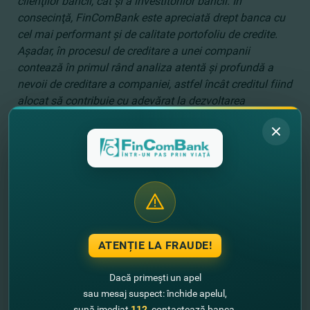
clienţilor băncii, cât şi a investitorilor băncii. În
consecinţă, FinComBank este apreciată drept banca cu
cel mai performant şi de calitate portofoliu de credite.
Aşadar, în procesul de creditare a unei companii
contează în primul rând analiza atentă şi profundă a
nevoii de creditare a companiei, astfel încât creditul fiind
alocat să contribuie cu adevărat la dezvoltarea
acesteia.”
declară Victor Hvorostovschii, preşedintele
comitetului de conducere al băncii FinComBank.
ATENȚIE LA FRAUDE!
Dacă primești un apel
sau mesaj suspect: închide apelul,
sună imediat
112
, contactează banca.