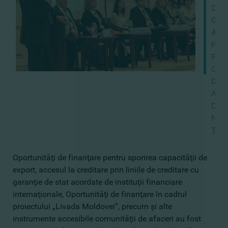
DE
GRA
AU
FOS
PRE
COM
DE
AFA
DIN
NOR
ŢĂRI
Oportunităţi de finanţare pentru sporirea capacităţii de
export, accesul la creditare prin liniile de creditare cu
garanţie de stat acordate de instituţii financiare
internaţionale, Oportunităţi de finanţare în cadrul
proiectului „Livada Moldovei”, precum şi alte
instrumente accesibile comunităţii de afaceri au fost