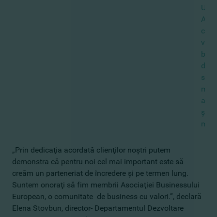
UE.
Astfe
clien
vor
bene
de
servi
mai
atra
şi
mode
„Prin dedicaţia acordată clienţilor noştri putem
demonstra că pentru noi cel mai important este să
creăm un parteneriat de încredere şi pe termen lung.
Suntem onoraţi să fim membrii Asociaţiei Businessului
European, o comunitate de business cu valori.”, declară
Elena Stovbun, director- Departamentul Dezvoltare