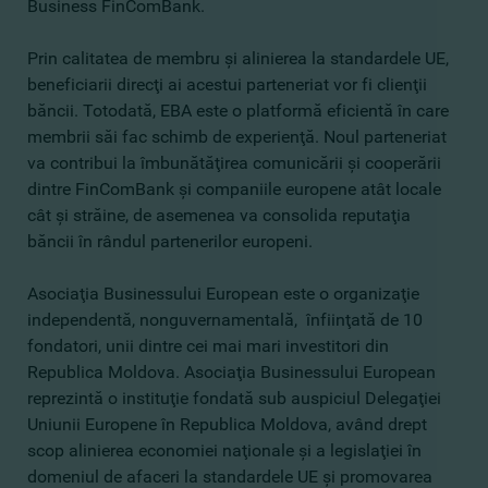
Business FinComBank.
Prin calitatea de membru şi alinierea la standardele UE,
beneficiarii direcţi ai acestui parteneriat vor fi clienţii
băncii. Totodată, EBA este o platformă eficientă în care
membrii săi fac schimb de experienţă. Noul parteneriat
va contribui la îmbunătăţirea comunicării şi cooperării
dintre FinComBank şi companiile europene atât locale
cât şi străine, de asemenea va consolida reputaţia
băncii în rândul partenerilor europeni.
Asociaţia Businessului European este o organizaţie
independentă, nonguvernamentală, înfiinţată de 10
fondatori, unii dintre cei mai mari investitori din
Republica Moldova. Asociaţia Businessului European
reprezintă o instituţie fondată sub auspiciul Delegaţiei
Uniunii Europene în Republica Moldova, având drept
scop alinierea economiei naţionale şi a legislaţiei în
domeniul de afaceri la standardele UE şi promovarea