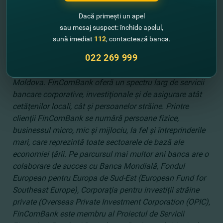
care vor contribui la promovarea şi la armonizarea
Dacă primești un apel
economiei dintre Republica Moldova şi UE.
sau mesaj suspect: închide apelul,
sună imediat
112
, contactează banca.
Despre FinComBank:
022 269 999
FinComBank a fost înfiinţată în anul 1993 şi este una
din băncile comerciale universale lider din Republica
Moldova. FinComBank oferă un spectru larg de servicii
bancare corporative, investiţionale şi de asigurare atât
cetăţenilor locali, cât şi persoanelor străine. Printre
clienţii FinComBank se numără persoane fizice,
businessul micro, mic şi mijlociu, la fel şi întreprinderile
mari, care reprezintă toate sectoarele de bază ale
economiei ţării. Pe parcursul mai multor ani banca are o
colaborare de succes cu Banca Mondială, Fondul
European pentru Europa de Sud-Est (European Fund for
Southeast Europe), Corporaţia pentru investiţii străine
private (Overseas Private Investment Corporation (OPIC),
FinComBank este membru al Proiectul de Servicii