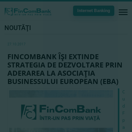
Internet Banking
NOUTĂŢI
27.10.2017
FINCOMBANK ÎŞI EXTINDE
STRATEGIA DE DEZVOLTARE PRIN
ADERAREA LA ASOCIAŢIA
BUSINESSULUI EUROPEAN (EBA)
Obie
urmă
de
Fin
prin
ader