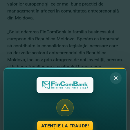
valorilor europene şi celor mai bune practici de
management în afaceri în comunitatea antreprenorială
din Moldova.
„Salut aderarea FinComBank la familia businessului
european din Republica Moldova. Sperăm ca împreună
să contribuim la consolidarea legislaţiei necesare care
să dezvolte sectorul antreprenorial din Republica
Moldova, inclusiv prin atragerea de noi investiţii, precum
şi la buna funcţionare a sectorului bancar prin
elaborarea în comun a reglementărilor aferente,
organizarea atelierelor de lucru în scopul sustenabilităţii
capacităţilor sectorului bancar din ţară, şi, în final,
promovarea imaginii sectorului bancar din Moldova pe
plan internaţional”, afirmă Mariana Rufa, director
executiv EBA.
Scopul EBA este de a implementa şi dezvolta practicile
ATENȚIE LA FRAUDE!
de afaceri şi valorile europene în Republica Moldova