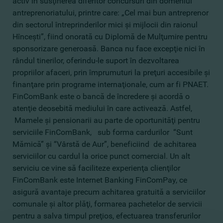
activ în susţinerea diferitor concursuri din domeniul
antreprenoriatului, printre care: „Cel mai bun antreprenor
din sectorul întreprinderilor mici şi mijlocii din raionul
Hînceşti”, fiind onorată cu Diplomă de Mulţumire pentru
sponsorizare generoasă. Banca nu face excepţie nici în
rândul tinerilor, oferindu-le suport în dezvoltarea
propriilor afaceri, prin împrumuturi la preţuri accesibile şi
finanţare prin programe internaţionale, cum ar fi PNAET.
FinComBank este o bancă de încredere şi acordă o
atenţie deosebită mediului în care activează. Astfel,
Mamele şi pensionarii au parte de oportunităţi pentru
serviciile FinComBank, sub forma cardurilor “Sunt
Mămică” şi “Vârstă de Aur”, beneficiind de achitarea
serviciilor cu cardul la orice punct comercial. Un alt
serviciu ce vine să faciliteze experienţa clienţilor
FinComBank este Internet Banking FinComPay, ce
asigură avantaje precum achitarea gratuită a serviciilor
comunale şi altor plăţi, formarea pachetelor de servicii
pentru a salva timpul preţios, efectuarea transferurilor