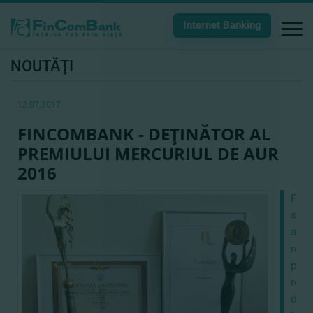
Internet Banking
NOUTĂŢI
12.07.2017
FINCOMBANK - DEŢINĂTOR AL
PREMIULUI MERCURIUL DE AUR
2016
Fin
s-
a
rema
prin
rezu
deos