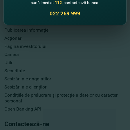
sună imediat
112
, contactează banca.
Informație utilă
022 269 999
Despre noi
Publicarea informaţiei
Acţionari
Pagina investitorului
Carieră
Utile
Securitate
Sesizări ale angajaților
Sesizări ale clienților
Condițiile de prelucrare și protecție a datelor cu caracter
personal
Open Banking API
Contactează-ne