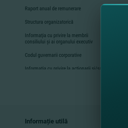
Raport anual de remunerare
Structura organizatorică
Informaţia cu privire la membrii
consiliului şi ai organului executiv
Codul guvernarii corporative
Informaţia cu privire la acţionarii şi/sau
grupurile de persoane care acţionează
concertat
Lista subdiviziunilor bancii
Dezvăluirea informaţiei în conformitate
cu Legea privind piaţa de capital
Informație utilă
The Wolfsberg Group Anti-Money