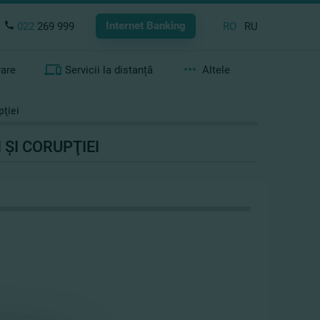
Internet Banking
022
269 999
RO
RU
rare
Servicii la distanță
Altele
pţiei
ŞI CORUPŢIEI