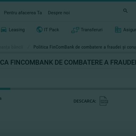
Pentru afacerea Ta
Despre noi
Leasing
IT Pack
Transferuri
Asigu
nanţa băncii
/
Politica FinComBank de combatere a fraudei şi coru
ICA FINCOMBANK DE COMBATERE A FRAUDEI 
a
DESCARCA: