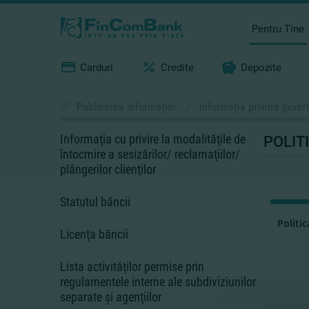
Pentru Tine
Carduri
Credite
Depozite
//
Publicarea informaţiei
/
Informaţia privind guver
Informaţia cu privire la modalităţile de
POLIT
întocmire a sesizărilor/ reclamaţiilor/
plângerilor clienţilor
Statutul băncii
Politic
Licenţa băncii
Lista activităţilor permise prin
regulamentele interne ale subdiviziunilor
separate şi agenţiilor