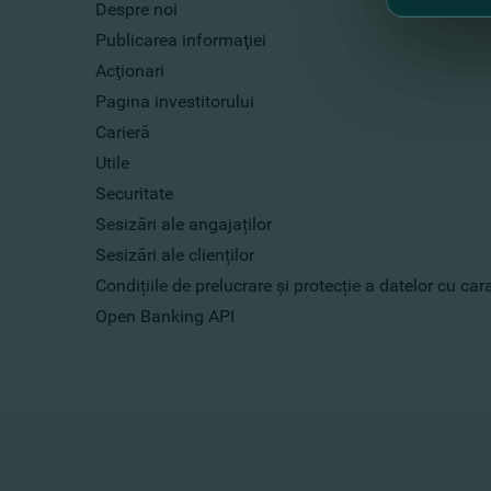
Despre noi
Laundering Questionnaire
Publicarea informaţiei
Acţionari
Informaţia cu privire la externalizarea
activităţilor/operaţiunilor
Pagina investitorului
Carieră
Extras din Regulamentul privind
Utile
tranzacţiile băncii cu persoanele sale
Securitate
afiliate
Sesizări ale angajaților
Politica FinComBank de combatere a
Sesizări ale clienților
fraudei şi corupţiei
Condițiile de prelucrare și protecție a datelor cu ca
Open Banking API
Politica de repartizare a capitalului
Băncii
Codul de conduită al Asociaţiei Băncilor
din Moldova