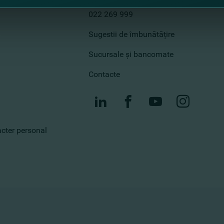
Call center
022 269 999
Sugestii de îmbunătățire
Sucursale și bancomate
Contacte
racter personal