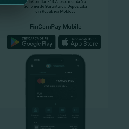
"FinComBank" S.A. este membră a
Schemei de Garantare a Depozitelor
din Republica Moldova
FinComPay Mobile