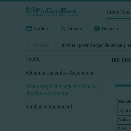
Pentru Tine
Carduri
Credite
Depozite
//
Acţionari
/
Informaţii privind acţiunile Băncii şi s
Noutăţi
INFOR
Adunarea Generală a Acţionarilor
Informaţii privind acţiunile Băncii şi
structura acţionarilor
Număru
Întrebări şi Răspunsuri
Tipul a
Valoa
Codul 