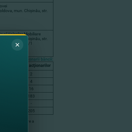
ovei
ldova, mun. Chişinău, str.
c al Valorilor Mobiliare
ldova, mun. Chişinău, str.
ulescu Bodoni 57/1
u privire la acţionarii băncii:
e, %
Numărul acţionarilor
2
4
16
183
-
205
nţele de publicare a