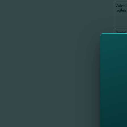
Valori
regle
Registr
Persoa
Persoa
Persoa
Persoa
Acţiun
TOTA
Informa
informa