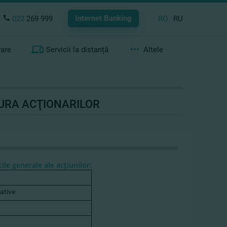
Internet Banking
022
269 999
RO
RU
rare
Servicii la distanță
Altele
TURA ACŢIONARILOR
cile generale ale acţiunilor:
ative