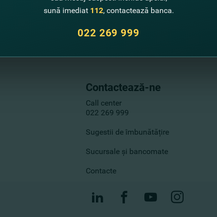
sună imediat
112
, contactează banca.
022 269 999
Contactează-ne
Call center
022 269 999
Sugestii de îmbunătățire
Sucursale și bancomate
Contacte