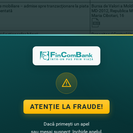
le mobiliare – admise spre tranzacţionare la piata
Bursa de Valori a Mold
mentată
MD-2012, Republica Mo
Maria Cibotari, 16
ul acţionarilor băncii
Depozitarul Central Uni
MD-2005, Republica Mo
Mitropolit Gavriil Ban
Informaţie c
Cote de participar
ne juridice >= 1%
17.45
ne fizice >=1%
37.26
ne juridice < 1%
5.48
ne fizice <1%
30.87
ile de tezaur
8.94
ATENȚIE LA FRAUDE!
L
100
ţia dezvăluită de Bancă conform legislaţiei privind piaţa de capital şi ceri
Dacă primești un apel
ţiilor de către bănci este disponibilă
sau mesaj suspect: închide apelul,