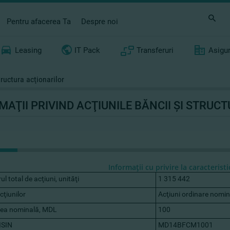
Pentru afacerea Ta
Despre noi
Leasing
IT Pack
Transferuri
Asigu
tructura acţionarilor
MAŢII PRIVIND ACŢIUNILE BĂNCII ŞI STRUC
Informaţii cu privire la caracteristi
l total de acţiuni, unităţi
1 315 442
cţiunilor
Acţiuni ordinare nomin
rea nominală, MDL
100
ISIN
MD14BFCM1001