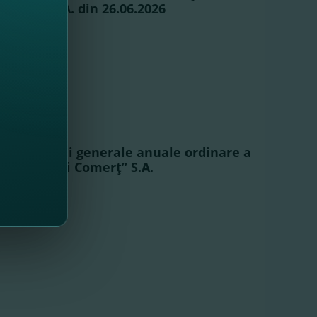
Comerţ” S.A. din 26.06.2026
ea Adunării generale anuale ordinare a
e Finanţe şi Comerţ” S.A.