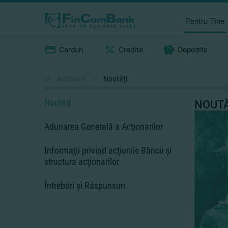
Pentru Tine
Carduri
Credite
Depozite
//
Acţionari
/
Noutăţi
Noutăţi
NOUTĂ
Adunarea Generală a Acţionarilor
Informaţii privind acţiunile Băncii şi
structura acţionarilor
Întrebări şi Răspunsuri