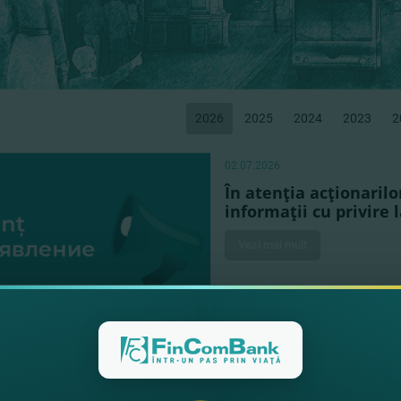
2026
2025
2024
2023
2
02.07.2026
În atenţia acţionarilo
informaţii cu privire 
Vezi mai mult
02.07.2026
Rezultatele Adunării 