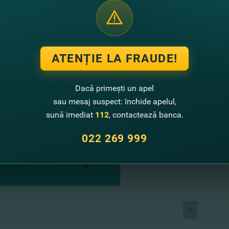
”Banca de Finanţe şi 
Vezi mai mult
ATENȚIE LA FRAUDE!
Dacă primești un apel
11.05.2026
sau mesaj suspect: închide apelul,
AVIZ privind convocar
sună imediat
112
, contactează banca.
acţionarilor ”Banca d
022 269 999
Vezi mai mult
1