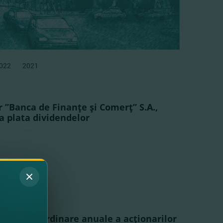
022
2021
r ”Banca de Finanţe şi Comerţ” S.A.,
la plata dividendelor
generale ordinare anuale a acţionarilor