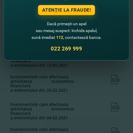
activitatea economico-
financiară
ATENȚIE LA FRAUDE!
a emitentului din 30.06.2021
Evenimentele care afecteaza
Dacă primești un apel
activitatea economico-
sau mesaj suspect: închide apelul,
financiară
a emitentului din 23.06.2021
sună imediat
112
, contactează banca.
022 269 999
Evenimentele care afecteaza
activitatea economico-
financiară
a emitentului din 13.05.2021
Evenimentele care afecteaza
activitatea economico-
financiară
a emitentului din 26.02.2021
Evenimentele care afecteaza
activitatea economico-
financiară
a emitentului din 04.02.2021
Evenimentele care afecteaza