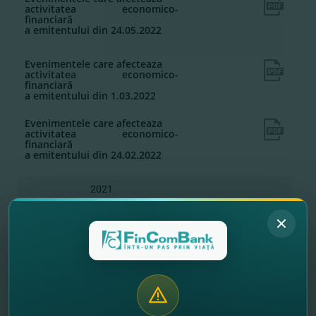
activitatea economico-
financiară
a emitentului din 24.05.2022
Evenimentele care afecteaza
activitatea economico-
financiară
a emitentului din 1.03.2022
Evenimentele care afecteaza
activitatea economico-
financiară
a emitentului din 24.02.2022
2021
Evenimentele care afecteaza
activitatea economico-
financiară
a emitentului din 28.10.2021
Evenimentele care afecteaza