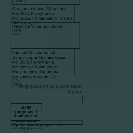
рынке
Фондовая биржа Молдовы
MD-2012, Республика
Молдова, г.Кишинев, ул.Мария
Чеботарь, 16
Регистратор акций банка
Единый Центральный
Депозитарий Ценных Бумаг
MD-2005, Республика
Молдова, г.Кишинев, ул.
Митрополита Гавриила
Бэнулеску-Бодони, 57/1
Информация об акционерах
банка:
Доля
владения
, %
Количество
акционеров
Юридические лица >= 1%
17.45
2