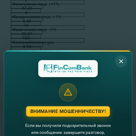
Физические лица >=1%
37.26
4
Юридические лица < 1%
5.48
16
Физические лица <1%
30.87
183
Казначейские акции
8.94
-
ИТОГО:
100
205
Информация, раскрываемая
банком в соответствии с
законодательством рынка
капитала и требованиями к
публикации банках, доступна
.
ВНИМАНИЕ МОШЕННИЧЕСТВУ!
Если вы получили подозрительный звонок
"FinComBank" S.A. является членом
или сообщение: завершите разговор,
Схемы гарантирования депозитов