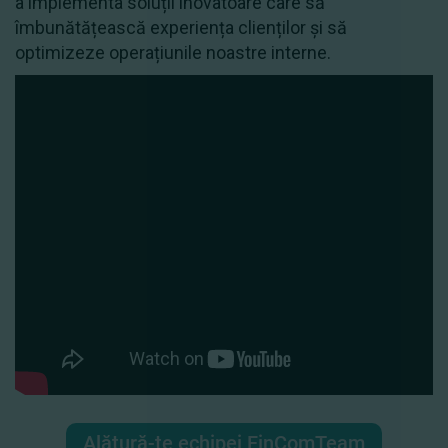
a implementa soluții inovatoare care să
îmbunătățească experiența clienților și să
optimizeze operațiunile noastre interne.
Alătură-te echipei FinComTeam