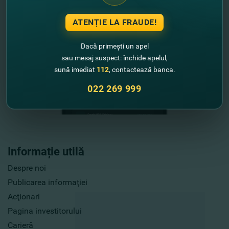
ATENȚIE LA FRAUDE!
Dacă primești un apel
sau mesaj suspect: închide apelul,
sună imediat
112
, contactează banca.
022 269 999
Informație utilă
Despre noi
Publicarea informaţiei
Acţionari
Pagina investitorului
Carieră