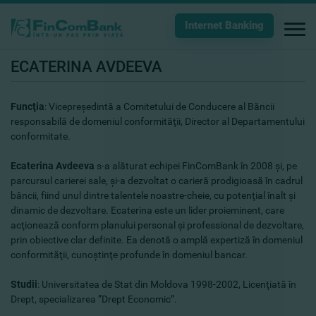
Internet Banking
ECATERINA AVDEEVA
Funcţia
:
Vicepreşedintă a Comitetului de Conducere al Băncii
responsabilă de domeniul conformităţii, Director al Departamentului
conformitate.
Ecaterina Avdeeva
s-a alăturat echipei FinComBank în 2008 şi, pe
parcursul carierei sale, şi-a dezvoltat o carieră prodigioasă în cadrul
băncii, fiind unul dintre talentele noastre-cheie, cu potenţial înalt şi
dinamic de dezvoltare. Ecaterina este un lider proieminent, care
acţionează conform planului personal şi professional de dezvoltare,
prin obiective clar definite. Ea denotă o amplă expertiză în domeniul
conformităţii, cunoştinţe profunde în domeniul bancar.
Studii
: Universitatea de Stat din Moldova 1998-2002, Licenţiată în
Drept, specializarea ”Drept Economic”.