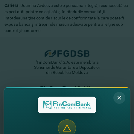
Cariera
: Doamna Avdeeva este o persoana integră, recunoscută ca
expert atât printre colegi, cât şi în rândurile comunităţii.
Întotdeauna ţine cont de riscurile de conformitate la care poate fi
expusă banca şi întreprinde măsuri adecvate pentru a le ţine sub
control şi conforme.
"FinComBank" S.A. este membră a
Schemei de Garantare a Depozitelor
din Republica Moldova
FinComPay Mobile