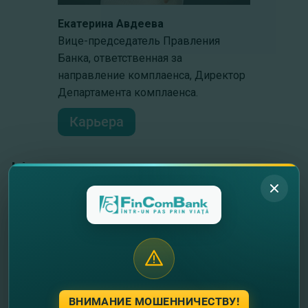
Екатерина Авдеева
Вице-председатель Правления
Банка, ответственная за
направление комплаенса, Директор
Департамента комплаенса.
Карьера
Наши партнеры
ВНИМАНИЕ МОШЕННИЧЕСТВУ!