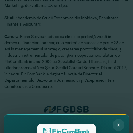
Marketing, dezvoltarea CX şi reţea.
Studii
:
Academia de Studii Economice din Moldova, Facultatea
Finanţe şi Asigurări;
Cariera
:
Elena Stovbun aduce cu sine o experienţă vastă în
domeniul financiar - bancar, cu o carieră de succes de peste 23 de
ani în managementul strategic, creşterea portofoliilor de clienţi şi
industria instrumentelor de plată. Şi-a început cariera alături de
FinComBank în anul 2000 ca Specialist Carduri Bancare, fiind
ulterior promovată ca Şef al Secţiei Carduri Bancare. Din anul 2017,
în cadrul FinComBank, a deţinut funcţia de Director al
Departamentului Dezvoltării Businessului şi Vicepreşedinte al
Comitetului de Conducere.
"FinComBank" S.A. este membră a
Schemei de Garantare a Depozitelor
din Republica Moldova