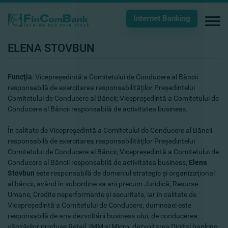
Internet Banking
ELENA STOVBUN
Funcţia
:
Vicepreşedintă a Comitetului de Conducere al Băncii
responsabilă de exercitarea responsabilităţilor Preşedintelui
Comitetului de Conducere al Băncii; Vicepreşedintă a Comitetului de
Conducere al Băncii responsabilă de activitatea business.
În calitate de
Vicepreşedintă a Comitetului de Conducere al Băncii
responsabilă de exercitarea responsabilităţilor Preşedintelui
Comitetului de Conducere al Băncii; Vicepreşedintă a Comitetului de
Conducere al Băncii responsabilă de activitatea business
,
Elena
Stovbun
este responsabilă de domeniul strategic şi organizaţional
al băncii, având în subordine sa arii precum Juridică, Resurse
Umane, Credite neperformante şi securitate, iar în calitate de
Vicepreşedintă a Comitetului de Conducere, dumneaei este
responsabilă de aria dezvoltării business-ului, de conducerea
vânzărilor produse Retail, IMM şi Micro, dezvoltarea Digital banking,