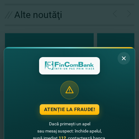
//
Alte noutăţi
ATENȚIE LA FRAUDE!
"FinComBank" S.A. este membră a
Schemei de Garantare a Depozitelor
Dacă primești un apel
din Republica Moldova
sau mesaj suspect: închide apelul,
sună imediat
112
, contactează banca.