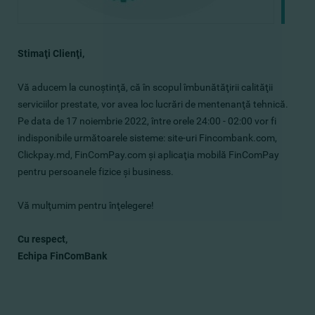
Stimaţi Сlienţi,
Vă aducem la cunoştinţă, că în scopul îmbunătăţirii calităţii
serviciilor prestate, vor avea loc lucrări de mentenanţă tehnică.
Pe data de 17 noiembrie 2022, între orele 24:00 - 02:00 vor fi
indisponibile următoarele sisteme: site-uri Fincombank.com,
Clickpay.md, FinComPay.com şi aplicaţia mobilă FinComPay
pentru persoanele fizice şi business.
Vă mulţumim pentru înţelegere!
Cu respect,
​Echipa FinComBank