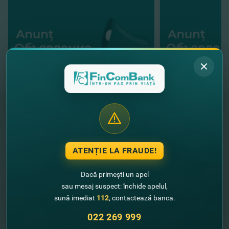
"FinComBank" S.A. este membră a
Schemei de Garantare a Depozitelor
ATENȚIE LA FRAUDE!
din Republica Moldova
Dacă primești un apel
FinComPay Mobile
sau mesaj suspect: închide apelul,
sună imediat
112
, contactează banca.
022 269 999