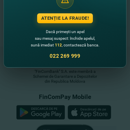
ATENȚIE LA FRAUDE!
Dacă primești un apel
sau mesaj suspect: închide apelul,
sună imediat
112
, contactează banca.
022 269 999
"FinComBank" S.A. este membră a
Schemei de Garantare a Depozitelor
din Republica Moldova
FinComPay Mobile