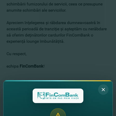
schimbării furnizorului de servicii, ceea ce presupune
anumite schimbări ale serviciilor.
Apreciem înţelegerea şi răbdarea dumneavoastră în
această perioadă de tranziţie şi aşteptăm cu nerăbdare
să oferim deţinătorilor cardurilor FinComBank o
experienţă lounge îmbunătăţită.
Cu respect,
echipa
FinComBank
!
//
Alte noutăţi