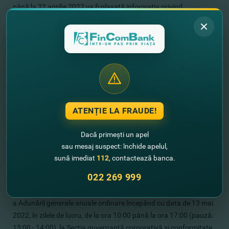
până la 22 aprilie 2022 va fi plasată informaţia privind
convocarea Adunării generale a acţionarilor, proiectele de
hotărâri şi materialele privind chestiunile din Ordinea de zi a
Adunării generale a acţionarilor, cu excepţia documentelor ce
constituie secret bancar sau comercial.
Înregistrarea participanţilor la Adunărea generală anuală
ordinară se va efectua pe data de 24 mai 2022 de la ora 10:00
până la ora 10:50. Pentru participarea la Adunarea generală,
ATENȚIE LA FRAUDE!
acţionarii vor prezenta acte de identitate (buletin sau paşaport),
iar reprezentanţii acţionarilor - şi o procură perfectată în modul
Dacă primești un apel
stabilit de legislaţie, sau extrasul din Registrul de stat al
sau mesaj suspect: închide apelul,
persoanelor juridice - pentru conducătorii acţionarilor - persoane
sună imediat
112
, contactează banca.
juridice.
022 269 999
Acţionarii pot lua cunoştinţă cu materialele pentru ordinea de zi
a Adunării generale anuale ordinare începând cu data de 13 mai
2022, în zilele de lucru, de la ora 10:00 până la ora 17:00 (pauză:
13:00 - 14:00), la Secţia guvernanţă corporativă şi conformitate,