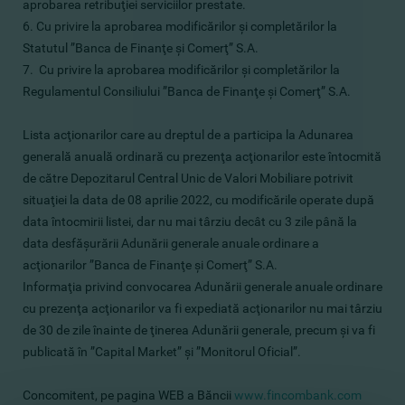
aprobarea retribuţiei serviciilor prestate.
6. Cu privire la aprobarea modificărilor şi completărilor la
Statutul ”Banca de Finanţe şi Comerţ” S.A.
7. Cu privire la aprobarea modificărilor şi completărilor la
Regulamentul Consiliului ”Banca de Finanţe şi Comerţ” S.A.
Lista acţionarilor care au dreptul de a participa la Adunarea
generală anuală ordinară cu prezenţa acţionarilor este întocmită
de către Depozitarul Central Unic de Valori Mobiliare potrivit
situaţiei la data de 08 aprilie 2022, cu modificările operate după
data întocmirii listei, dar nu mai târziu decât cu 3 zile până la
data desfăşurării Adunării generale anuale ordinare a
acţionarilor ”Banca de Finanţe şi Comerţ” S.A.
Informaţia privind convocarea Adunării generale anuale ordinare
cu prezenţa acţionarilor va fi expediată acţionarilor nu mai târziu
de 30 de zile înainte de ţinerea Adunării generale, precum şi va fi
publicată în ”Capital Market” şi ”Monitorul Oficial”.
Concomitent, pe pagina WEB a Băncii
www.fincombank.com