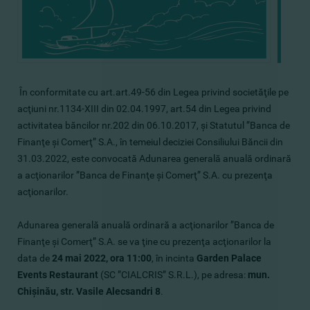
În conformitate cu art.art.49-56 din Legea privind societăţile pe
acţiuni nr.1134-XIII din 02.04.1997, art.54 din Legea privind
activitatea băncilor nr.202 din 06.10.2017, şi Statutul ”Banca de
Finanţe şi Comerţ” S.A., în temeiul deciziei Consiliului Băncii din
31.03.2022, este convocată Adunarea generală anuală ordinară
a acţionarilor ”Banca de Finanţe şi Comerţ” S.A. cu prezenţa
acţionarilor.
Adunarea generală anuală ordinară a acţionarilor ”Banca de
Finanţe şi Comerţ” S.A. se va ţine cu prezenţa acţionarilor la
data de
24 mai 2022, ora 11:00
, în incinta
Garden Palace
Events Restaurant
(SC ”CIALCRIS” S.R.L.), pe adresa:
mun.
Chişinău, str.
Vasile Alecsandri 8
.