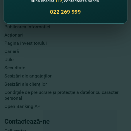
sună imediat
112
, contactează banca.
Informație utilă
022 269 999
Despre noi
Publicarea informaţiei
Acţionari
Pagina investitorului
Carieră
Utile
Securitate
Sesizări ale angajaților
Sesizări ale clienților
Condițiile de prelucrare și protecție a datelor cu caracter
personal
Open Banking API
Contactează-ne
Call center